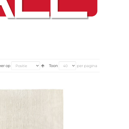
eer op
Toon
per pagina