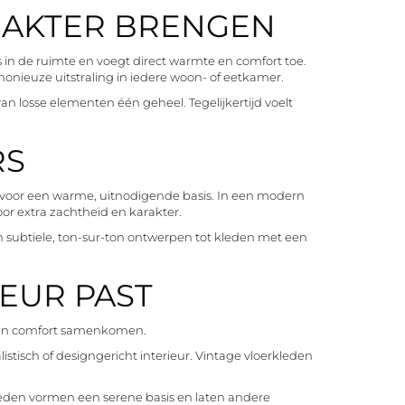
RAKTER BRENGEN
s in de ruimte en voegt direct warmte en comfort toe.
onieuze uitstraling in iedere woon- of eetkamer.
van losse elementen één geheel. Tegelijkertijd voelt
RS
orgt voor een warme, uitnodigende basis. In een modern
oor extra zachtheid en karakter.
an subtiele, ton-sur-ton ontwerpen tot kleden met een
IEUR PAST
al en comfort samenkomen.
stisch of designgericht interieur. Vintage vloerkleden
 kleden vormen een serene basis en laten andere