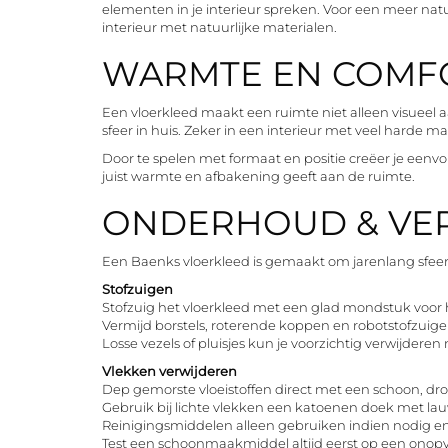
elementen in je interieur spreken. Voor een meer natuu
interieur met natuurlijke materialen.
WARMTE EN COMFOR
Een vloerkleed maakt een ruimte niet alleen visueel
sfeer in huis. Zeker in een interieur met veel harde ma
Door te spelen met formaat en positie creëer je eenvou
juist warmte en afbakening geeft aan de ruimte.
ONDERHOUD & VE
Een Baenks vloerkleed is gemaakt om jarenlang sfeer en
Stofzuigen
Stofzuig het vloerkleed met een glad mondstuk voor h
Vermijd borstels, roterende koppen en robotstofzuig
Losse vezels of pluisjes kun je voorzichtig verwijderen
Vlekken verwijderen
Dep gemorste vloeistoffen direct met een schoon, dro
Gebruik bij lichte vlekken een katoenen doek met lau
Reinigingsmiddelen alleen gebruiken indien nodig en
Test een schoonmaakmiddel altijd eerst op een onopv