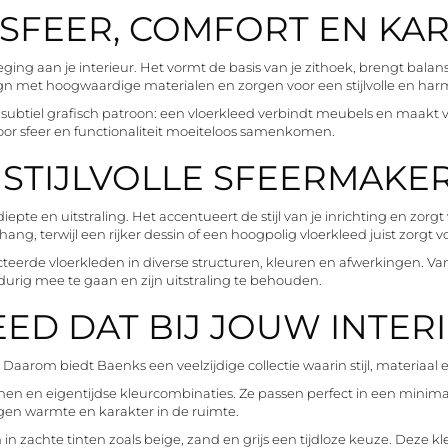
 SFEER, COMFORT EN KA
ging aan je interieur. Het vormt de basis van je zithoek, brengt balan
n met hoogwaardige materialen en zorgen voor een stijlvolle en harm
 een subtiel grafisch patroon: een vloerkleed verbindt meubels en maakt 
oor sfeer en functionaliteit moeiteloos samenkomen.
 STIJLVOLLE SFEERMAKE
diepte en uitstraling. Het accentueert de stijl van je inrichting en z
ng, terwijl een rijker dessin of een hoogpolig vloerkleed juist zorgt v
cteerde vloerkleden in diverse structuren, kleuren en afwerkingen. V
durig mee te gaan en zijn uitstraling te behouden.
EED DAT BIJ JOUW INTER
. Daarom biedt Baenks een veelzijdige collectie waarin stijl, materia
n en eigentijdse kleurcombinaties. Ze passen perfect in een minimali
gen warmte en karakter in de ruimte.
 in zachte tinten zoals beige, zand en grijs een tijdloze keuze. Deze