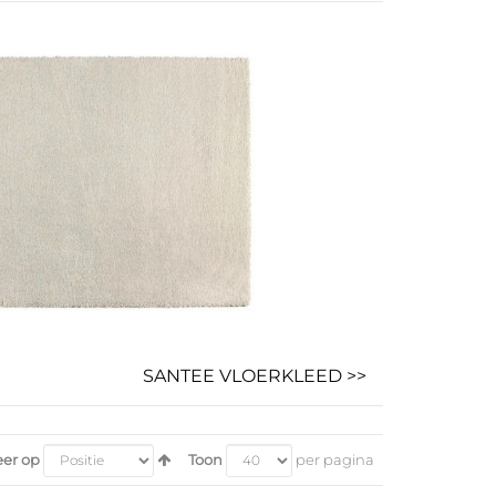
SANTEE VLOERKLEED >>
eer op
Toon
per pagina