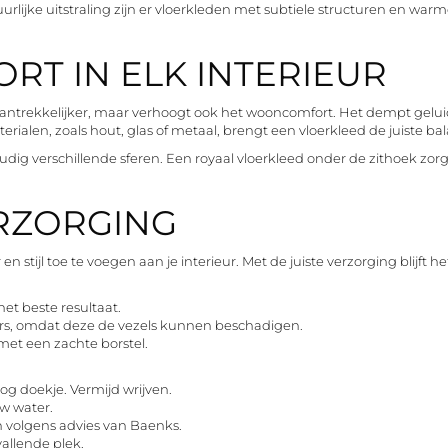
rlijke uitstraling zijn er vloerkleden met subtiele structuren en warm
T IN ELK INTERIEUR
 aantrekkelijker, maar verhoogt ook het wooncomfort. Het dempt gel
terialen, zoals hout, glas of metaal, brengt een vloerkleed de juiste bal
dig verschillende sferen. Een royaal vloerkleed onder de zithoek zorgt
RZORGING
 stijl toe te voegen aan je interieur. Met de juiste verzorging blijft 
et beste resultaat.
ers, omdat deze de vezels kunnen beschadigen.
 met een zachte borstel.
og doekje. Vermijd wrijven.
w water.
 volgens advies van Baenks.
allende plek.