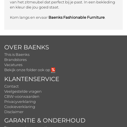
van het zitmeubel dat perfect bij je past. In een bekleding
en kleur die jou goed staat.
Kom langs en ervaar
Baenks Fashionable Furniture
.
OVER BAENKS
This is Baenks
Brandstores
Vacatures
Bekijk onze folder ook op
KLANTENSERVICE
Contact
Veelgestelde vragen
CBW-voorwaarden
Privacyverklaring
Cookieverklaring
Disclaimer
GARANTIE & ONDERHOUD