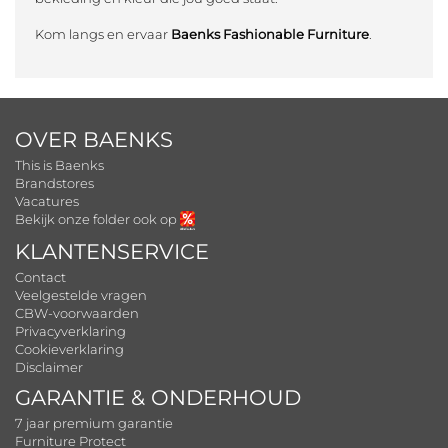
Kom langs en ervaar
Baenks Fashionable Furniture
.
OVER BAENKS
This is Baenks
Brandstores
Vacatures
Bekijk onze folder ook op
KLANTENSERVICE
Contact
Veelgestelde vragen
CBW-voorwaarden
Privacyverklaring
Cookieverklaring
Disclaimer
GARANTIE & ONDERHOUD
7 jaar premium garantie
Furniture Protect