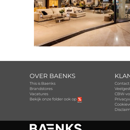
OVER BAENKS
KLA
This is Baenks
Contact
Brandstores
Veelges
Vacatures
CBW-vo
Bekijk onze folder ook op
Privacyv
Cookiev
Disclai