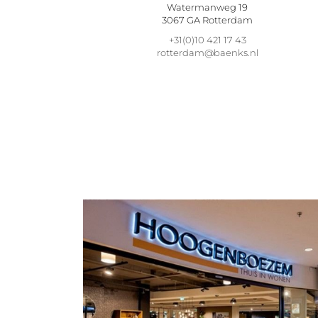
Watermanweg 19
3067 GA Rotterdam
+31(0)10 421 17 43
rotterdam@baenks.nl