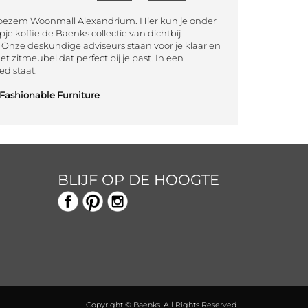
oezem Woonmall Alexandrium. Hier kun je onder
je koffie de Baenks collectie van dichtbij
Onze deskundige adviseurs staan voor je klaar en
et zitmeubel dat perfect bij je past. In een
ed staat.
Fashionable Furniture
.
BLIJF OP DE HOOGTE
Copyright © Baenks. All Rights Reserved.