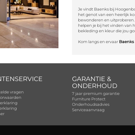
Je vindt Baenks bij Hoogenb
het genot van een heerlijk kop
bewonderen en uitproberen. 
helpen je bij het vinden van h
bekleding en kleur die jou go
Kom langs en ervaar
Baenks 
NTENSERVICE
GARANTIE &
ONDERHOUD
telde vragen
7 jaar premium garantie
orwaarden
Furniture Protect
erklaring
Onderhoudsadvies
erklaring
Serviceaanvraag
mer