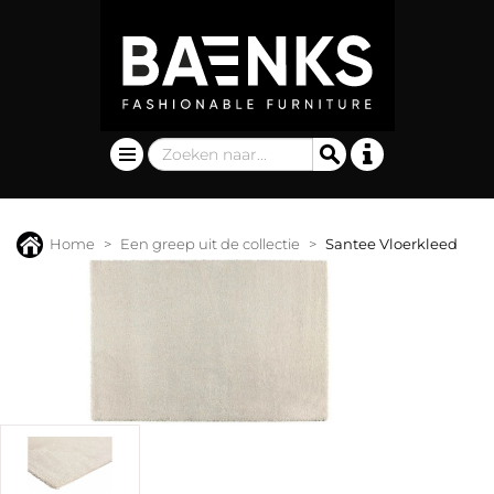
Home
Een greep uit de collectie
Santee Vloerkleed