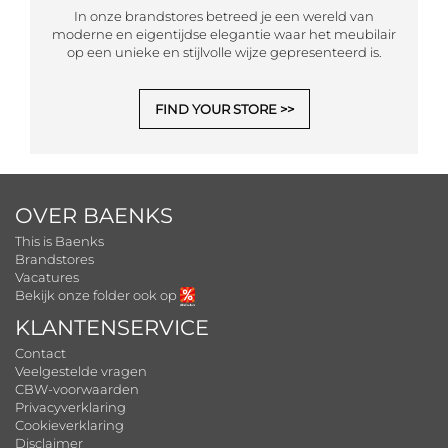
In onze brandstores betreed je een wereld van
moderne en eigentijdse elegantie waar het meubilair
op een unieke en stijlvolle wijze gepresenteerd is.
FIND YOUR STORE
OVER BAENKS
This is Baenks
Brandstores
Vacatures
Bekijk onze folder ook op
KLANTENSERVICE
Contact
Veelgestelde vragen
CBW-voorwaarden
Privacyverklaring
Cookieverklaring
Disclaimer