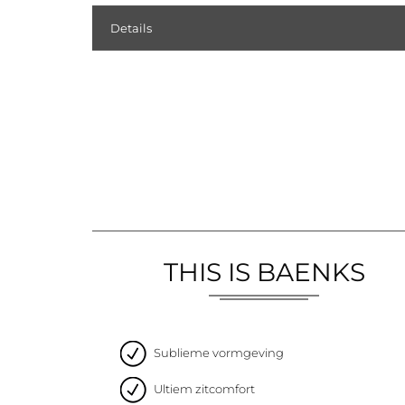
Details
THIS IS BAENKS
Sublieme vormgeving
Ultiem zitcomfort