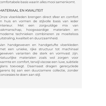
comfortabele basis waarin alles mooi samenkomt.
MATERIAAL EN KWALITEIT
Onze vloerkleden brengen direct sfeer en comfort
in huis en vormen de stijlvolle basis van ieder
interieur. Met een zorgvuldige mix van
vakmanschap, hoogwaardige materialen en
moderne technieken combineren ze moeiteloos
uitstraling, kwaliteit en duurzaamheid.
Van handgeweven en handgetufte vloerkleden
met een unieke, rijke structuur tot machinaal
geweven varianten die sterk en vormvast zijn.
Natuurlijke materialen zoals wol zorgen voor
warmte en comfort, terwijl viscose een luxe, subtiele
glans toevoegt. Daarnaast dragen gerecyclede
garens bij aan een duurzamere collectie, zonder
concessies te doen aan stijl.