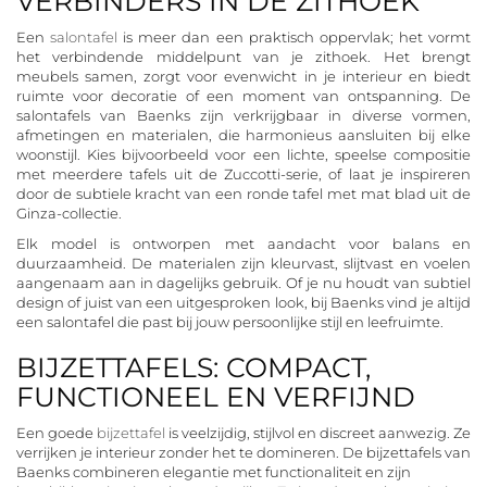
VERBINDERS IN DE ZITHOEK
Een
salontafel
is meer dan een praktisch oppervlak; het vormt
het verbindende middelpunt van je zithoek. Het brengt
meubels samen, zorgt voor evenwicht in je interieur en biedt
ruimte voor decoratie of een moment van ontspanning. De
salontafels van Baenks zijn verkrijgbaar in diverse vormen,
afmetingen en materialen, die harmonieus aansluiten bij elke
woonstijl. Kies bijvoorbeeld voor een lichte, speelse compositie
met meerdere tafels uit de Zuccotti-serie, of laat je inspireren
door de subtiele kracht van een ronde tafel met mat blad uit de
Ginza-collectie.
Elk model is ontworpen met aandacht voor balans en
duurzaamheid. De materialen zijn kleurvast, slijtvast en voelen
aangenaam aan in dagelijks gebruik. Of je nu houdt van subtiel
design of juist van een uitgesproken look, bij Baenks vind je altijd
een salontafel die past bij jouw persoonlijke stijl en leefruimte.
BIJZETTAFELS: COMPACT,
FUNCTIONEEL EN VERFIJND
Een goede
bijzettafel
is veelzijdig, stijlvol en discreet aanwezig. Ze
verrijken je interieur zonder het te domineren. De bijzettafels van
Baenks combineren elegantie met functionaliteit en zijn