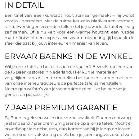
IN DETAIL
Een tafel van Baenks wordt nooit zomaar gemaakt – hij wordt
voor jou gecreëerd. Met de ruime keuze in bladkleuren, vormen,
randafwerkingen en onderstellen stel je jouw ideale tafel volledig
zelf samen. Of je nu valt voor een warme houttint, een rustige
matte finish of een expressieve zwarte uitvoering: jij bepaalt de
sfeer die past bij jouw interieur en manier van leven.
ERVAAR BAENKS IN DE WINKEL
Wil je onze tafels in het echt zien en voelen? Bezoek dan een van
de 16 Baenks stores in Nederland. Hier kun je materialen
vergelijken, verschillende modellen bekijken en samen met een
van onze interieuradviseurs de perfecte tafel samenstellen.
Neem gerust foto’s van je woonruimte mee – zo helpen we je
gericht en persoonlijk.
7 JAAR PREMIUM GARANTIE
Bij Baenks geloven we in duurzame kwaliteit. Daarom ontvang
je standaard 7 jaar premium garantie op al onze tafels. Mocht er
onverhoopt iets gebeuren, dan komen we bij je langs en lossen
we het snel en vakkundig op. Zo ben je jarenlang verzekerd van