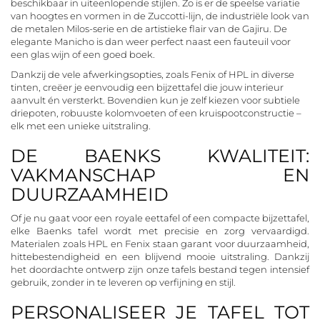
beschikbaar in uiteenlopende stijlen. Zo is er de speelse variatie
van hoogtes en vormen in de Zuccotti-lijn, de industriële look van
de metalen Milos-serie en de artistieke flair van de Gajiru. De
elegante Manicho is dan weer perfect naast een fauteuil voor
een glas wijn of een goed boek.
Dankzij de vele afwerkingsopties, zoals Fenix of HPL in diverse
tinten, creëer je eenvoudig een bijzettafel die jouw interieur
aanvult én versterkt. Bovendien kun je zelf kiezen voor subtiele
driepoten, robuuste kolomvoeten of een kruispootconstructie –
elk met een unieke uitstraling.
DE BAENKS KWALITEIT:
VAKMANSCHAP EN
DUURZAAMHEID
Of je nu gaat voor een royale eettafel of een compacte bijzettafel,
elke Baenks tafel wordt met precisie en zorg vervaardigd.
Materialen zoals HPL en Fenix staan garant voor duurzaamheid,
hittebestendigheid en een blijvend mooie uitstraling. Dankzij
het doordachte ontwerp zijn onze tafels bestand tegen intensief
gebruik, zonder in te leveren op verfijning en stijl.
PERSONALISEER JE TAFEL TOT