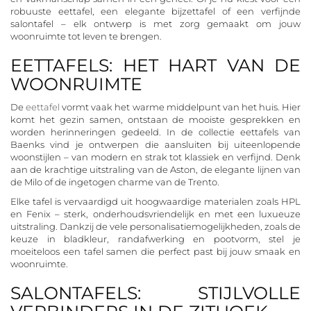
robuuste eettafel, een elegante bijzettafel of een verfijnde
salontafel – elk ontwerp is met zorg gemaakt om jouw
woonruimte tot leven te brengen.
EETTAFELS: HET HART VAN DE
WOONRUIMTE
De
eettafel
vormt vaak het warme middelpunt van het huis. Hier
komt het gezin samen, ontstaan de mooiste gesprekken en
worden herinneringen gedeeld. In de collectie eettafels van
Baenks vind je ontwerpen die aansluiten bij uiteenlopende
woonstijlen – van modern en strak tot klassiek en verfijnd. Denk
aan de krachtige uitstraling van de Aston, de elegante lijnen van
de Milo of de ingetogen charme van de Trento.
Elke tafel is vervaardigd uit hoogwaardige materialen zoals HPL
en Fenix – sterk, onderhoudsvriendelijk en met een luxueuze
uitstraling. Dankzij de vele personalisatiemogelijkheden, zoals de
keuze in bladkleur, randafwerking en pootvorm, stel je
moeiteloos een tafel samen die perfect past bij jouw smaak en
woonruimte.
SALONTAFELS: STIJLVOLLE