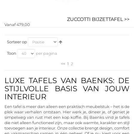
ZUCCOTTI BIJZETTAFEL >>
Vanaf 479,00
Sorteer op
Toon
per pagina
<<
1
2
LUXE TAFELS VAN BAENKS: DE
STIJLVOLLE BASIS VAN JOUW
INTERIEUR
Een tafel is meer dan alleen een praktisch meubelstuk – het is de
plek waar verhalen ontstaan. Hier werk je, dineer je, of geniet je
simpelweg van rust met een kop koffie. Bij Baenks vind je tafels
die niet alleen functioneel zijn, maar ook warmte, karakter en stijl
toevoegen aan je interieur. Onze collectie brengt design, comfort
en vakmanschap samen in één geheel. Of je nu kiest voor een