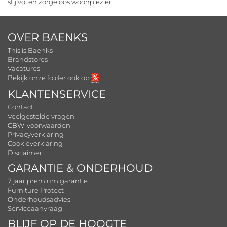
stijlvol en zorgeloos woonplezier.
OVER BAENKS
This is Baenks
Brandstores
Vacatures
Bekijk onze folder ook op
KLANTENSERVICE
Contact
Veelgestelde vragen
CBW-voorwaarden
Privacyverklaring
Cookieverklaring
Disclaimer
GARANTIE & ONDERHOUD
7 jaar premium garantie
Furniture Protect
Onderhoudsadvies
Serviceaanvraag
BLIJF OP DE HOOGTE