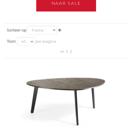
NAAR SALE
Sorteer op
Toon
per pagina
<<
1
2