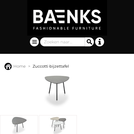
Home
Zuccotti bijzettafel