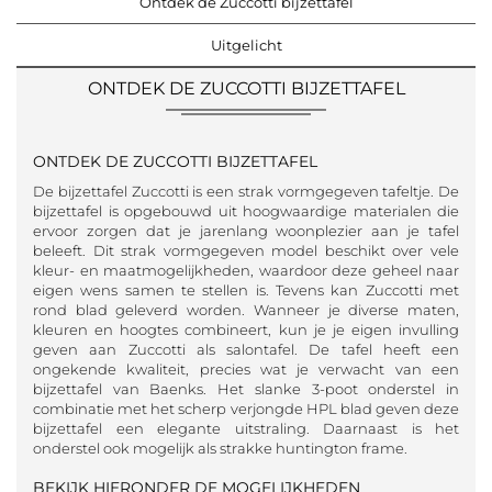
Ontdek de Zuccotti bijzettafel
Uitgelicht
ONTDEK DE ZUCCOTTI BIJZETTAFEL
ONTDEK DE ZUCCOTTI BIJZETTAFEL
De bijzettafel Zuccotti is een strak vormgegeven tafeltje. De
bijzettafel is opgebouwd uit hoogwaardige materialen die
ervoor zorgen dat je jarenlang woonplezier aan je tafel
beleeft. Dit strak vormgegeven model beschikt over vele
kleur- en maatmogelijkheden, waardoor deze geheel naar
eigen wens samen te stellen is. Tevens kan Zuccotti met
rond blad geleverd worden. Wanneer je diverse maten,
kleuren en hoogtes combineert, kun je je eigen invulling
geven aan Zuccotti als salontafel. De tafel heeft een
ongekende kwaliteit, precies wat je verwacht van een
bijzettafel van Baenks. Het slanke 3-poot onderstel in
combinatie met het scherp verjongde HPL blad geven deze
bijzettafel een elegante uitstraling. Daarnaast is het
onderstel ook mogelijk als strakke huntington frame.
BEKIJK HIERONDER DE MOGELIJKHEDEN