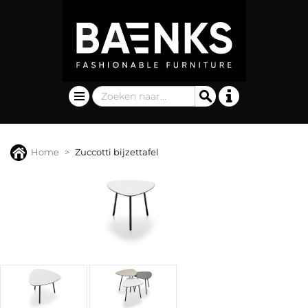
Home
Zuccotti bijzettafel