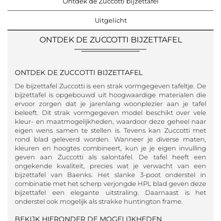
Ontdek de Zuccotti bijzettafel
Uitgelicht
ONTDEK DE ZUCCOTTI BIJZETTAFEL
ONTDEK DE ZUCCOTTI BIJZETTAFEL
De bijzettafel Zuccotti is een strak vormgegeven tafeltje. De
bijzettafel is opgebouwd uit hoogwaardige materialen die
ervoor zorgen dat je jarenlang woonplezier aan je tafel
beleeft. Dit strak vormgegeven model beschikt over vele
kleur- en maatmogelijkheden, waardoor deze geheel naar
eigen wens samen te stellen is. Tevens kan Zuccotti met
rond blad geleverd worden. Wanneer je diverse maten,
kleuren en hoogtes combineert, kun je je eigen invulling
geven aan Zuccotti als salontafel. De tafel heeft een
ongekende kwaliteit, precies wat je verwacht van een
bijzettafel van Baenks. Het slanke 3-poot onderstel in
combinatie met het scherp verjongde HPL blad geven deze
bijzettafel een elegante uitstraling. Daarnaast is het
onderstel ook mogelijk als strakke huntington frame.
BEKIJK HIERONDER DE MOGELIJKHEDEN