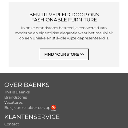
BEN JIJ VERLEID DOOR ONS
FASHIONABLE FURNITURE
In onze brandstores betreed je een wereld van
moderne en eigentijdse elegantie waar het meubilair
op een unieke en stijlvolle wijze gepresenteerd is.
FIND YOUR STORE
OVER BAENKS
This is Baenks
Brandstores
Vacatures
Bekijk onze folder ook op
KLANTENSERVICE
Contact