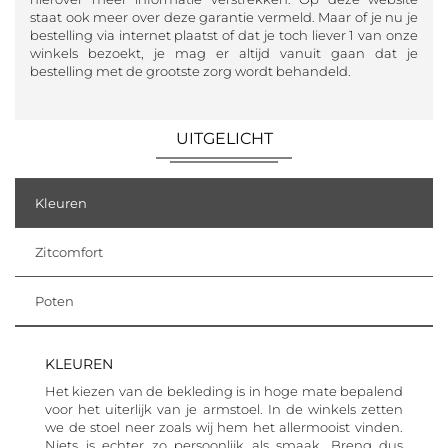
staat ook meer over deze garantie vermeld. Maar of je nu je
bestelling via internet plaatst of dat je toch liever 1 van onze
winkels bezoekt, je mag er altijd vanuit gaan dat je
bestelling met de grootste zorg wordt behandeld.
UITGELICHT
Kleuren
Zitcomfort
Poten
KLEUREN
Het kiezen van de bekleding is in hoge mate bepalend
voor het uiterlijk van je armstoel. In de winkels zetten
we de stoel neer zoals wij hem het allermooist vinden.
Niets is echter zo persoonlijk als smaak. Breng dus