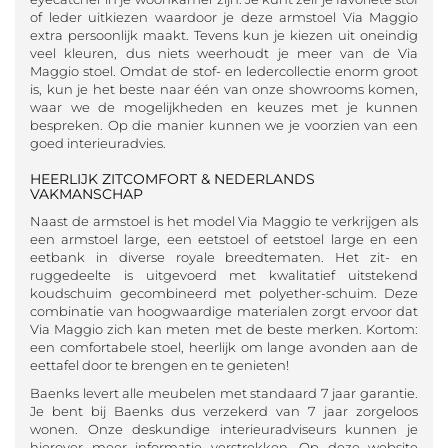
of leder uitkiezen waardoor je deze armstoel Via Maggio
extra persoonlijk maakt. Tevens kun je kiezen uit oneindig
veel kleuren, dus niets weerhoudt je meer van de Via
Maggio stoel. Omdat de stof- en ledercollectie enorm groot
is, kun je het beste naar één van onze showrooms komen,
waar we de mogelijkheden en keuzes met je kunnen
bespreken. Op die manier kunnen we je voorzien van een
goed interieuradvies.
HEERLIJK ZITCOMFORT & NEDERLANDS
VAKMANSCHAP
Naast de armstoel is het model Via Maggio te verkrijgen als
een armstoel large, een eetstoel of eetstoel large en een
eetbank in diverse royale breedtematen. Het zit- en
ruggedeelte is uitgevoerd met kwalitatief uitstekend
koudschuim gecombineerd met polyether-schuim. Deze
combinatie van hoogwaardige materialen zorgt ervoor dat
Via Maggio zich kan meten met de beste merken. Kortom:
een comfortabele stoel, heerlijk om lange avonden aan de
eettafel door te brengen en te genieten!
Baenks levert alle meubelen met standaard 7 jaar garantie.
Je bent bij Baenks dus verzekerd van 7 jaar zorgeloos
wonen. Onze deskundige interieuradviseurs kunnen je
hierover meer informatie verstrekken. Op deze website