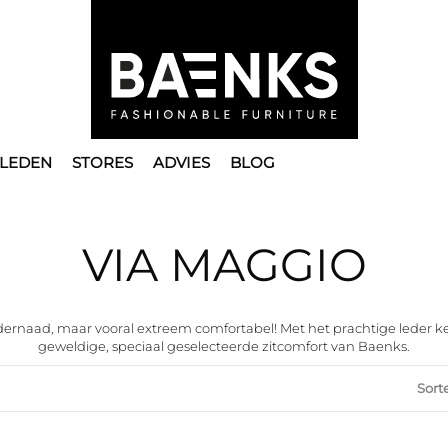
LEDEN
STORES
ADVIES
BLOG
VIA MAGGIO
ernaad, maar vooral extreem comfortabel! Met het prachtige leder keni
geweldige, speciaal geselecteerde zitcomfort van Baenks.
Sort