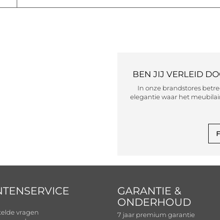
BEN JIJ VERLEID D
In onze brandstores betr
elegantie waar het meubilair
F
NTENSERVICE
GARANTIE &
ONDERHOUD
telde vragen
7 jaar premium garantie