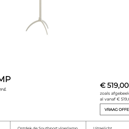
MP
€ 519,00
erd.
zoals afgebeel
al vanaf € 519
VRAAG OFFE
Ontdek de Southport vloerlamp
Uitgelicht