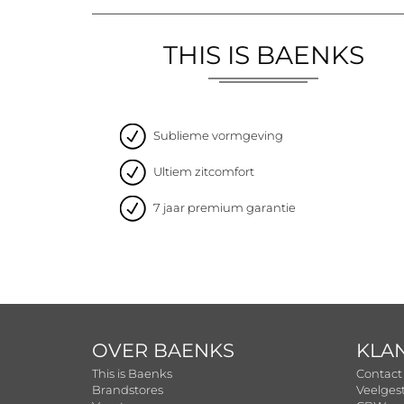
THIS IS BAENKS
Sublieme vormgeving
Ultiem zitcomfort
7 jaar premium garantie
OVER BAENKS
KLA
This is Baenks
Contact
Brandstores
Veelges