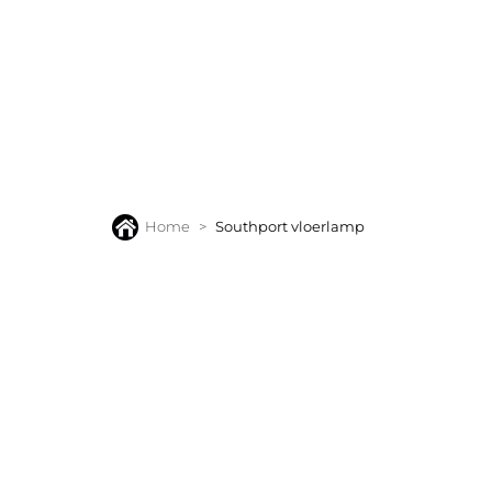
BANKEN
FAUTEUILS
STOELEN
TAFELS
VLOERK
Home
Southport vloerlamp