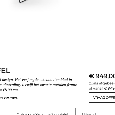
FEL
€ 949,0
nd design. Het verjongde eikenhouten blad in
zoals afgebeel
e uitstraling, terwijl het zwarte metalen frame
al vanaf € 949
 × Ø100 cm.
 en vormen.
VRAAG OFFE
Ontdek de Yarraville Salontafel
Uitgelicht