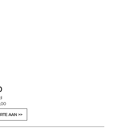
0
d
,00
RTE AAN