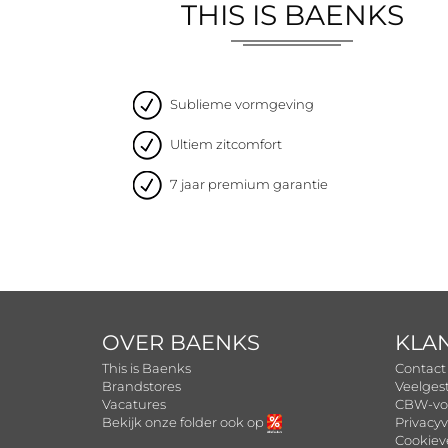
THIS IS BAENKS
Sublieme vormgeving
Ultiem zitcomfort
7 jaar premium garantie
OVER BAENKS
KLA
This is Baenks
Contact
Brandstores
Veelges
Vacatures
CBW-vo
Bekijk onze folder ook op
Privacyv
Cookiev