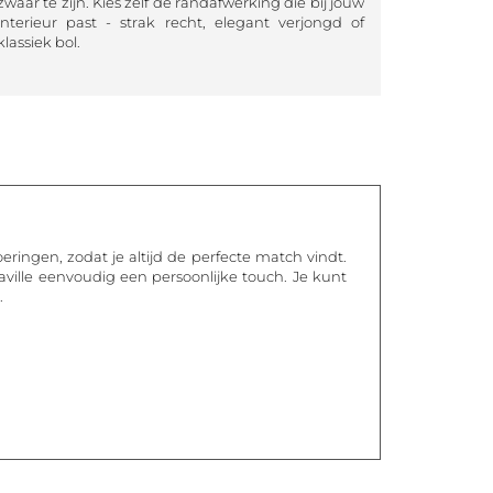
zwaar te zijn. Kies zelf de randafwerking die bij jouw
interieur past - strak recht, elegant verjongd of
klassiek bol.
oeringen, zodat je altijd de perfecte match vindt.
aville eenvoudig een persoonlijke touch. Je kunt
.