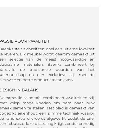
PASSIE VOOR KWALITEIT
Baenks stelt zichzelf ten doel een ultieme kwaliteit
te leveren. Elk meubel wordt daarom gemaakt uit
een selectie van de meest hoogwaardige en
duurzame materialen. Baenks combineert bij
Yarraville de traditionele waarden van het
vakmanschap en een exclusieve stijl met de
nieuwste en beste productietechnieken.
DESIGN IN BALANS
De Yarraville salontafel combineert kwaliteit en stijl
met volop mogelijkheden om hem naar jouw
smaak samen te stellen. Het blad is gemaakt van
opgedikt eikenhout: een slimme techniek waarbij
de rand extra dik wordt afgewerkt, zodat de tafel
een robuuste, luxe uitstraling krijgt zonder onnodig