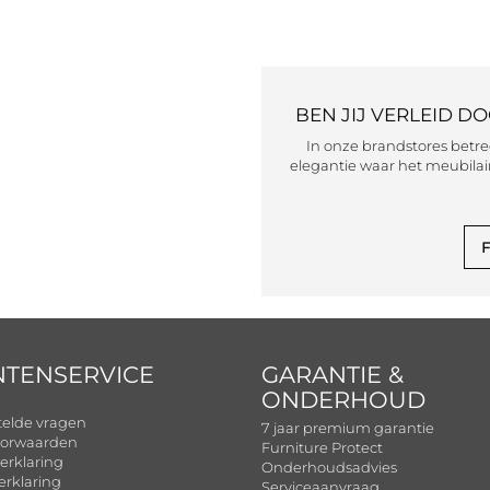
BEN JIJ VERLEID D
In onze brandstores betr
elegantie waar het meubilair
F
NTENSERVICE
GARANTIE &
ONDERHOUD
telde vragen
7 jaar premium garantie
orwaarden
Furniture Protect
erklaring
Onderhoudsadvies
erklaring
Serviceaanvraag