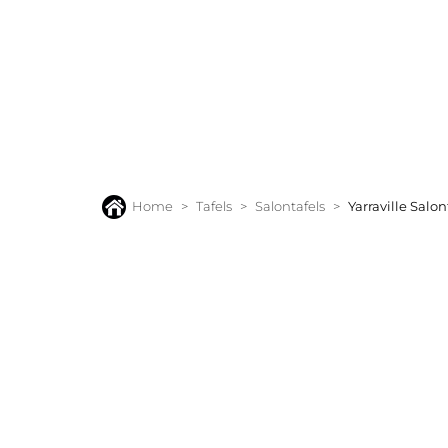
BANKEN
FAUTEUILS
STOELEN
TAFELS
VLOERK
Home
Tafels
Salontafels
Yarraville Salon