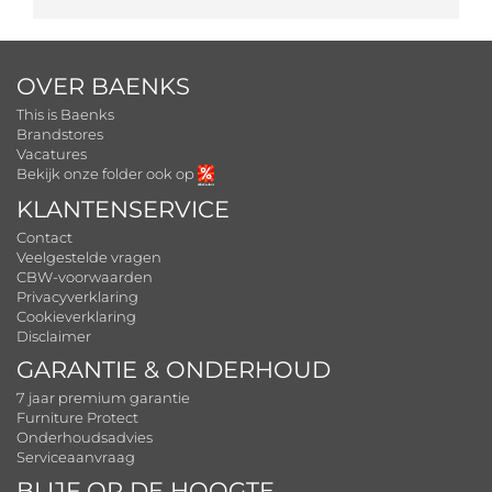
OVER BAENKS
This is Baenks
Brandstores
Vacatures
Bekijk onze folder ook op
KLANTENSERVICE
Contact
Veelgestelde vragen
CBW-voorwaarden
Privacyverklaring
Cookieverklaring
Disclaimer
GARANTIE & ONDERHOUD
7 jaar premium garantie
Furniture Protect
Onderhoudsadvies
Serviceaanvraag
BLIJF OP DE HOOGTE