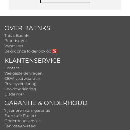
OVER BAENKS
This is Baenks
Brandstores
Vacatures
Bekijk onze folder ook op
KLANTENSERVICE
Contact
Veelgestelde vragen
CBW-voorwaarden
Privacyverklaring
Cookieverklaring
Disclaimer
GARANTIE & ONDERHOUD
7 jaar premium garantie
Furniture Protect
Onderhoudsadvies
Serviceaanvraag