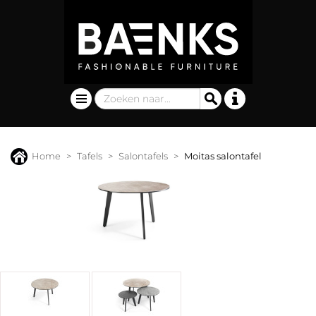
Home
Tafels
Salontafels
Moitas salontafel