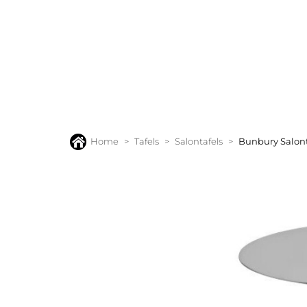
BANKEN
FAUTEUILS
STOELEN
TAFELS
VLOERK
Home
Tafels
Salontafels
Bunbury Salont