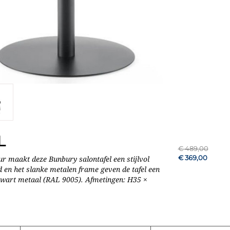
L
€ 489,00
€ 369,00
ur maakt deze Bunbury salontafel een stijlvol
 en het slanke metalen frame geven de tafel een
ig zwart metaal (RAL 9005). Afmetingen: H35 ×