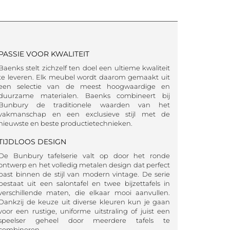
PASSIE VOOR KWALITEIT
Baenks stelt zichzelf ten doel een ultieme kwaliteit
te leveren. Elk meubel wordt daarom gemaakt uit
een selectie van de meest hoogwaardige en
duurzame materialen. Baenks combineert bij
Bunbury de traditionele waarden van het
vakmanschap en een exclusieve stijl met de
nieuwste en beste productietechnieken.
TIJDLOOS DESIGN
De Bunbury tafelserie valt op door het ronde
ontwerp en het volledig metalen design dat perfect
past binnen de stijl van modern vintage. De serie
bestaat uit een salontafel en twee bijzettafels in
verschillende maten, die elkaar mooi aanvullen.
Dankzij de keuze uit diverse kleuren kun je gaan
voor een rustige, uniforme uitstraling of juist een
speelser geheel door meerdere tafels te
combineren.