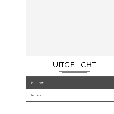
UITGELICHT
Kleuren
Poten