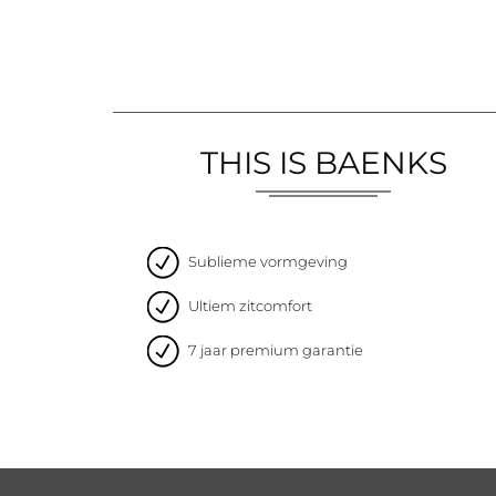
THIS IS BAENKS
Sublieme vormgeving
Ultiem zitcomfort
7 jaar premium garantie