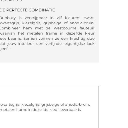
DE PERFECTE COMBINATIE
Bunbury is verkrijgbaar in vijf kleuren: zwart,
kwartsgrijs, kiezelgrijs, grijsbeige of anodic-bruin.
Combineer hem met de Westbourne fauteuil,
waarvan het metalen frame in dezelfde kleur
leverbaar is. Samen vormen ze een krachtig duo
dat jouw interieur een verfijnde, eigentijdse look
geeft.
wartsgrijs, kiezelgrijs, grijsbeige of anodic-bruin.
talen frame in dezelfde kleur leverbaar is.