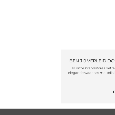
BEN JIJ VERLEID D
In onze brandstores betr
elegantie waar het meubilair
F