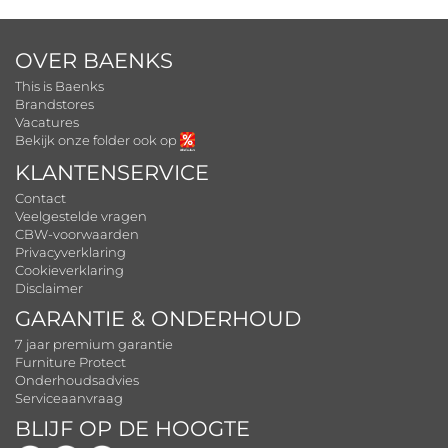
OVER BAENKS
This is Baenks
Brandstores
Vacatures
Bekijk onze folder ook op
KLANTENSERVICE
Contact
Veelgestelde vragen
CBW-voorwaarden
Privacyverklaring
Cookieverklaring
Disclaimer
GARANTIE & ONDERHOUD
7 jaar premium garantie
Furniture Protect
Onderhoudsadvies
Serviceaanvraag
BLIJF OP DE HOOGTE