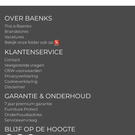
OVER BAENKS
This is Baenks
Brandstores
Vacatures
Bekijk onze folder ook op
KLANTENSERVICE
Contact
Veelgestelde vragen
CBW-voorwaarden
Privacyverklaring
Cookieverklaring
Disclaimer
GARANTIE & ONDERHOUD
7 jaar premium garantie
Furniture Protect
Onderhoudsadvies
Serviceaanvraag
BLIJF OP DE HOOGTE