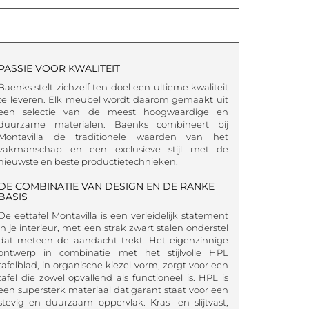
PASSIE VOOR KWALITEIT
Baenks stelt zichzelf ten doel een ultieme kwaliteit
te leveren. Elk meubel wordt daarom gemaakt uit
een selectie van de meest hoogwaardige en
duurzame materialen. Baenks combineert bij
Montavilla de traditionele waarden van het
vakmanschap en een exclusieve stijl met de
nieuwste en beste productietechnieken.
DE COMBINATIE VAN DESIGN EN DE RANKE
BASIS
De eettafel Montavilla is een verleidelijk statement
in je interieur, met een strak zwart stalen onderstel
dat meteen de aandacht trekt. Het eigenzinnige
ontwerp in combinatie met het stijlvolle HPL
tafelblad, in organische kiezel vorm, zorgt voor een
tafel die zowel opvallend als functioneel is. HPL is
een supersterk materiaal dat garant staat voor een
stevig en duurzaam oppervlak. Kras- en slijtvast,