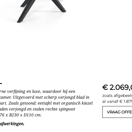
L
€ 2.069
rne verfijning en luxe, waardoor hij een
zoals afgebeel
kamer. Uitgevoerd met scherp verjongd blad in
al vanaf € 1.87
rt. Zoals getoond: eettafel met organisch kiezel
den verjongd en stalen rechte spinpoot
VRAAG OFFE
 H76 x B230 x D110 cm.
dafwerkingen.