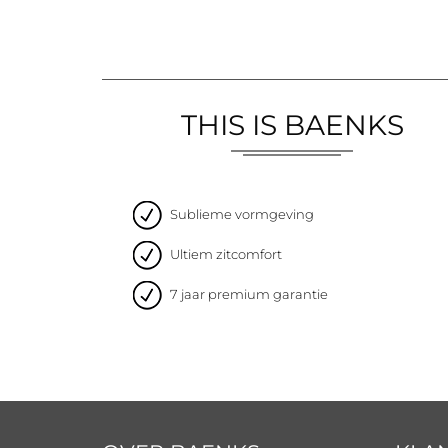
THIS IS BAENKS
Sublieme vormgeving
Ultiem zitcomfort
7 jaar premium garantie