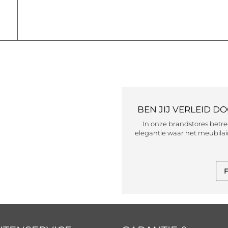
BEN JIJ VERLEID D
In onze brandstores betr
elegantie waar het meubilair
F