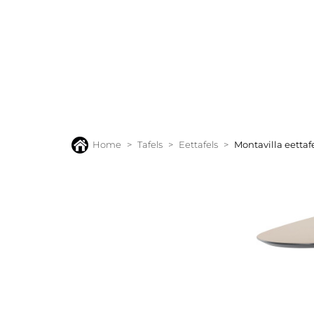
BANKEN
FAUTEUILS
STOELEN
TAFELS
VLOERK
Home
Tafels
Eettafels
Montavilla eettaf