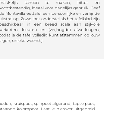
makkelijk schoon te maken, hitte- en
vochtbestendig, ideaal voor dagelijks gebruik. Geef
de Montavilla eettafel een persoonlijke en verfijnde
uitstraling. Zowel het onderstel als het tafelblad zijn
beschikbaar in een breed scala aan stijlvolle
varianten, kleuren en (verjongde) afwerkingen,
zodat je de tafel volledig kunt afstemmen op jouw
eigen, unieke woonstijl.
kheden; kruispoot, spinpoot afgerond, tapse poot,
staande kolompoot. Laat je hierover uitgebreid