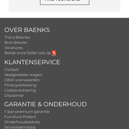
OVER BAENKS
This is Baenks
Brandstores
Vacatures
Bekijk onze folder ook op
KLANTENSERVICE
Contact
Veelgestelde vragen
CBW-voorwaarden
Privacyverklaring
Cookieverklaring
Disclaimer
GARANTIE & ONDERHOUD
7 jaar premium garantie
Furniture Protect
Onderhoudsadvies
Serviceaanvraag