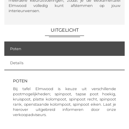
meerdere kleuruitvoeringen, zodat je de eetkamertafel
Elmwood volledig kunt afstemmen op jouw
interieurwensen.
UITGELICHT
Poten
Details
POTEN
Bij tafel Elmwood is keuze uit verschillende
pootmogelijkheden; spinpoot, tapse poot hoekig,
kruispoot, platte kolompoot, spinpoot recht, spinpoot
rank, openstaande kolompoot, spinpoot eiken. Laat je
hierover uitgebreid informeren door onze
verkoopadviseurs.