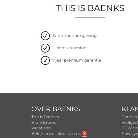
THIS IS BAENKS
Sublieme vormgeving
Ultiem zitcomfort
7 jaar premium garantie
OVER BAENKS
KLA
This is Baenks
Contact
Brandstores
Veelges
Vacatures
CBW-vo
Bekijk onze folder ook op
Privacyv