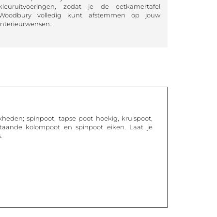
kleuruitvoeringen, zodat je de eetkamertafel
Woodbury volledig kunt afstemmen op jouw
interieurwensen.
kheden; spinpoot, tapse poot hoekig, kruispoot,
staande kolompoot en spinpoot eiken. Laat je
.