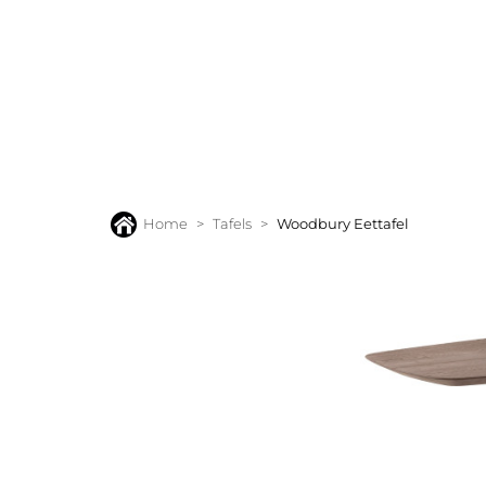
BANKEN
FAUTEUILS
STOELEN
TAFELS
VLOERK
Home
Tafels
Woodbury Eettafel