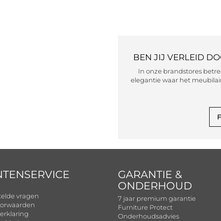
BEN JIJ VERLEID D
In onze brandstores betr
elegantie waar het meubilair
F
NTENSERVICE
GARANTIE &
ONDERHOUD
telde vragen
7 jaar premium garantie
orwaarden
Furniture Protect
erklaring
Onderhoudsadvies