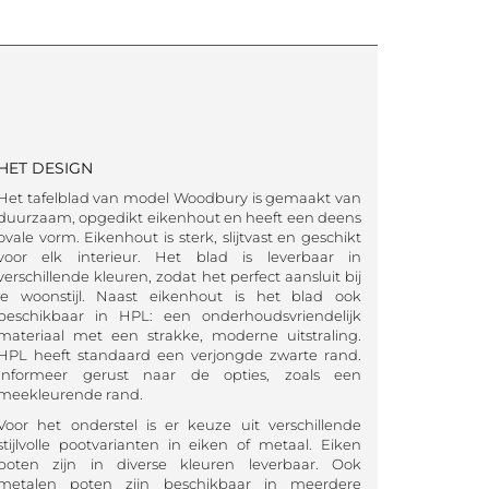
HET DESIGN
Het tafelblad van model Woodbury is gemaakt van
duurzaam, opgedikt eikenhout en heeft een deens
ovale vorm. Eikenhout is sterk, slijtvast en geschikt
voor elk interieur. Het blad is leverbaar in
verschillende kleuren, zodat het perfect aansluit bij
je woonstijl. Naast eikenhout is het blad ook
beschikbaar in HPL: een onderhoudsvriendelijk
materiaal met een strakke, moderne uitstraling.
HPL heeft standaard een verjongde zwarte rand.
Informeer gerust naar de opties, zoals een
meekleurende rand.
Voor het onderstel is er keuze uit verschillende
stijlvolle pootvarianten in eiken of metaal. Eiken
poten zijn in diverse kleuren leverbaar. Ook
metalen poten zijn beschikbaar in meerdere