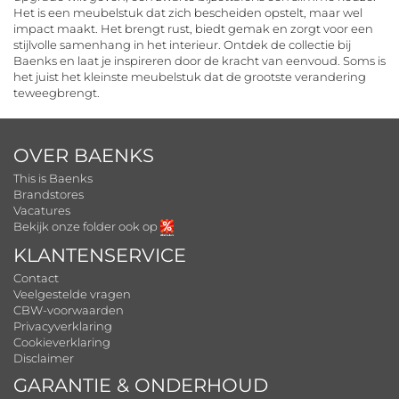
Het is een meubelstuk dat zich bescheiden opstelt, maar wel
impact maakt. Het brengt rust, biedt gemak en zorgt voor een
stijlvolle samenhang in het interieur. Ontdek de collectie bij
Baenks en laat je inspireren door de kracht van eenvoud. Soms is
het juist het kleinste meubelstuk dat de grootste verandering
teweegbrengt.
OVER BAENKS
This is Baenks
Brandstores
Vacatures
Bekijk onze folder ook op
KLANTENSERVICE
Contact
Veelgestelde vragen
CBW-voorwaarden
Privacyverklaring
Cookieverklaring
Disclaimer
GARANTIE & ONDERHOUD