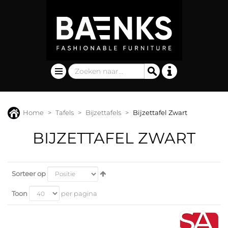
Home
Tafels
Bijzettafels
Bijzettafel Zwart
BIJZETTAFEL ZWART
Sorteer op
Toon
per pagina