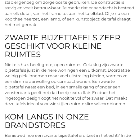
stabiel genoeg om zorgeloos te gebruiken. De constructie is
stevig en voelt betrouwbaar. Je merkt dat er aandacht is besteed
aan elk detail, van het frame tot aan het tafelblad. Of je nu een
kop thee neerzet, een lamp, of een kunstobject: de tafel draagt
het met gemak.
ZWARTE BIJZETTAFELS ZEER
GESCHIKT VOOR KLEINE
RUIMTES
Niet elk huis heeft grote, open ruimtes. Gelukkig zijn zwarte
bijzettafels juist in kleinere woningen een uitkomst. Doordat ze
weinig plek innemen maar veel uitstraling bieden, vormen ze
een slimme aanvulling op compact wonen. Een zwarte
bijzettafel naast een bed, in een smalle gang of onder een
vensterbank geeft net dat beetje extra flair. En door het
ingetogen design oogt het nooit te vol of te zwaar. Dat maakt
deze tafels ideaal voor wie stijl en ruimte slim wil combineren.
KOM LANGS IN ONZE
BRANDSTORES
Benieuwd hoe een zwarte bijzettafel eruitziet in het echt? In de