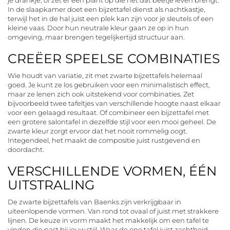
In de slaapkamer doet een bijzettafel dienst als nachtkastje,
terwijl het in de hal juist een plek kan zijn voor je sleutels of een
kleine vaas. Door hun neutrale kleur gaan ze op in hun
omgeving, maar brengen tegelijkertijd structuur aan.
CREËER SPEELSE COMBINATIES
Wie houdt van variatie, zit met zwarte bijzettafels helemaal
goed. Je kunt ze los gebruiken voor een minimalistisch effect,
maar ze lenen zich ook uitstekend voor combinaties. Zet
bijvoorbeeld twee tafeltjes van verschillende hoogte naast elkaar
voor een gelaagd resultaat. Of combineer een bijzettafel met
een grotere salontafel in dezelfde stijl voor een mooi geheel. De
zwarte kleur zorgt ervoor dat het nooit rommelig oogt.
Integendeel, het maakt de compositie juist rustgevend en
doordacht.
VERSCHILLENDE VORMEN, ÉÉN
UITSTRALING
De zwarte bijzettafels van Baenks zijn verkrijgbaar in
uiteenlopende vormen. Van rond tot ovaal of juist met strakkere
lijnen. De keuze in vorm maakt het makkelijk om een tafel te
vinden die past bij jouw stijl. Waar de ene tafel juist zachtheid