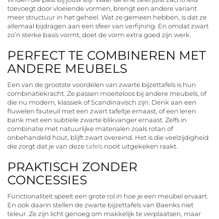
toevoegt door vloeiende vormen, brengt een andere variant
meer structuur in het geheel. Wat ze gemeen hebben, is dat ze
allemaal bijdragen aan een sfeer van verfijning. En omdat zwart
zo’n sterke basis vormt, doet de vorm extra goed zijn werk.
PERFECT TE COMBINEREN MET
ANDERE MEUBELS
Een van de grootste voordelen van zwarte bijzettafels is hun
combinatiekracht. Ze passen moeiteloos bij andere meubels, of
die nu modern, klassiek of Scandinavisch zijn. Denk aan een
fluwelen fauteuil met een zwart tafeltje ernaast, of een leren
bank met een subtiele zwarte blikvanger ernaast. Zelfs in
combinatie met natuurlijke materialen zoals rotan of
onbehandeld hout, blijft zwart overeind. Het is die veelzijdigheid
die zorgt dat je van deze
tafels
nooit uitgekeken raakt.
PRAKTISCH ZONDER
CONCESSIES
Functionaliteit speelt een grote rol in hoe je een meubel ervaart.
En ook daarin stellen de zwarte bijzettafels van Baenks niet
teleur. Ze zijn licht genoeg om makkelijk te verplaatsen, maar