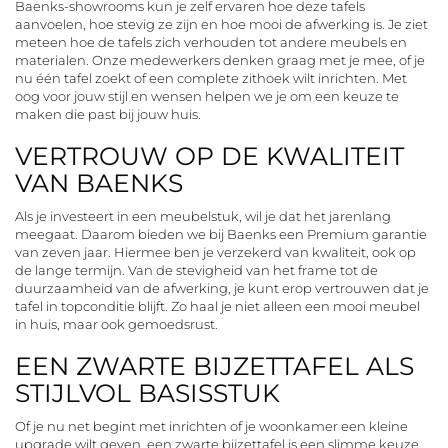
Baenks-showrooms kun je zelf ervaren hoe deze tafels
aanvoelen, hoe stevig ze zijn en hoe mooi de afwerking is. Je ziet
meteen hoe de tafels zich verhouden tot andere meubels en
materialen. Onze medewerkers denken graag met je mee, of je
nu één tafel zoekt of een complete zithoek wilt inrichten. Met
oog voor jouw stijl en wensen helpen we je om een keuze te
maken die past bij jouw huis.
VERTROUW OP DE KWALITEIT
VAN BAENKS
Als je investeert in een meubelstuk, wil je dat het jarenlang
meegaat. Daarom bieden we bij Baenks een Premium garantie
van zeven jaar. Hiermee ben je verzekerd van kwaliteit, ook op
de lange termijn. Van de stevigheid van het frame tot de
duurzaamheid van de afwerking, je kunt erop vertrouwen dat je
tafel in topconditie blijft. Zo haal je niet alleen een mooi meubel
in huis, maar ook gemoedsrust.
EEN ZWARTE BIJZETTAFEL ALS
STIJLVOL BASISSTUK
Of je nu net begint met inrichten of je woonkamer een kleine
upgrade wilt geven, een zwarte bijzettafel is een slimme keuze.