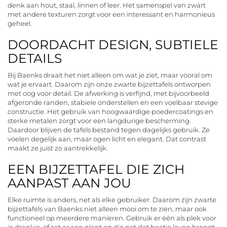
denk aan hout, staal, linnen of leer. Het samenspel van zwart
met andere texturen zorgt voor een interessant en harmonieus
geheel.
DOORDACHT DESIGN, SUBTIELE
DETAILS
Bij Baenks draait het niet alleen om wat je ziet, maar vooral om
wat je ervaart. Daarom zijn onze zwarte bijzettafels ontworpen
met oog voor detail. De afwerking is verfijnd, met bijvoorbeeld
afgeronde randen, stabiele onderstellen en een voelbaar stevige
constructie. Het gebruik van hoogwaardige poedercoatings en
sterke metalen zorgt voor een langdurige bescherming.
Daardoor blijven de tafels bestand tegen dagelijks gebruik. Ze
voelen degelijk aan, maar ogen licht en elegant. Dat contrast
maakt ze juist zo aantrekkelijk.
EEN BIJZETTAFEL DIE ZICH
AANPAST AAN JOU
Elke ruimte is anders, net als elke gebruiker. Daarom zijn zwarte
bijzettafels van Baenks niet alleen mooi om te zien, maar ook
functioneel op meerdere manieren. Gebruik er één als plek voor
je drankje, of zet er een plant op die net dat beetje leven brengt.