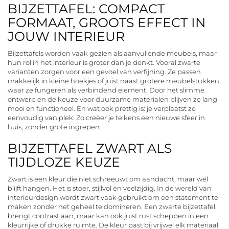
BIJZETTAFEL: COMPACT
FORMAAT, GROOTS EFFECT IN
JOUW INTERIEUR
Bijzettafels worden vaak gezien als aanvullende meubels, maar
hun rol in het interieur is groter dan je denkt. Vooral zwarte
varianten zorgen voor een gevoel van verfijning. Ze passen
makkelijk in kleine hoekjes of juist naast grotere meubelstukken,
waar ze fungeren als verbindend element. Door het slimme
ontwerp en de keuze voor duurzame materialen blijven ze lang
mooi en functioneel. En wat ook prettig is: je verplaatst ze
eenvoudig van plek. Zo creëer je telkens een nieuwe sfeer in
huis, zonder grote ingrepen.
BIJZETTAFEL ZWART ALS
TIJDLOZE KEUZE
Zwart is een kleur die niet schreeuwt om aandacht, maar wél
blijft hangen. Het is stoer, stijlvol en veelzijdig. In de wereld van
interieurdesign wordt zwart vaak gebruikt om een statement te
maken zonder het geheel te domineren. Een zwarte bijzettafel
brengt contrast aan, maar kan ook juist rust scheppen in een
kleurrijke of drukke ruimte. De kleur past bij vrijwel elk materiaal: