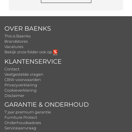
OVER BAENKS
This is Baenks
Brandstores
Vacatures
Bekijk onze folder ook op
KLANTENSERVICE
Contact
Veelgestelde vragen
CBW-voorwaarden
Privacyverklaring
Cookieverklaring
Disclaimer
GARANTIE & ONDERHOUD
7 jaar premium garantie
Furniture Protect
Onderhoudsadvies
Serviceaanvraag