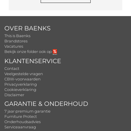
OVER BAENKS
This is Baenks
Brandstores
Vacatures
Bekijk onze folder ook op
KLANTENSERVICE
Contact
Veelgestelde vragen
CBW-voorwaarden
Privacyverklaring
Cookieverklaring
Disclaimer
GARANTIE & ONDERHOUD
7 jaar premium garantie
Furniture Protect
Onderhoudsadvies
Serviceaanvraag