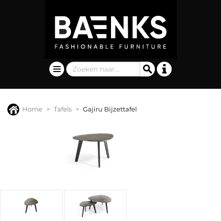
Home
Tafels
Gajiru Bijzettafel