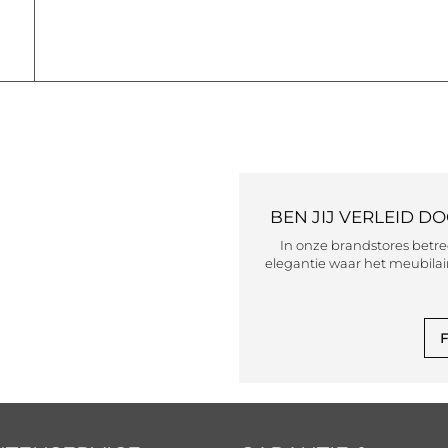
BEN JIJ VERLEID D
In onze brandstores betr
elegantie waar het meubilair
F