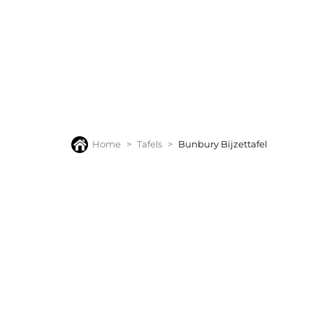
BANKEN
FAUTEUILS
STOELEN
TAFELS
VLOERK
Home
Tafels
Bunbury Bijzettafel