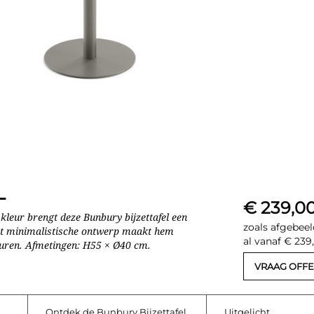
L
€ 239,0
 kleur brengt deze Bunbury bijzettafel een
zoals afgebeel
Het minimalistische ontwerp maakt hem
al vanaf € 239
euren. Afmetingen: H55 × Ø40 cm.
VRAAG OFFE
Ontdek de Bunbury Bijzettafel
Uitgelicht