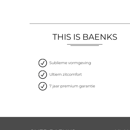
THIS IS BAENKS
Sublieme vormgeving
Ultiem zitcomfort
7 jaar premium garantie