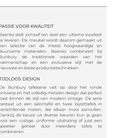
PASSIE VOOR KWALITEIT
Baenks stelt zichzelf ten doel een ultieme kwaliteit
te leveren. Elk meubel wordt daarom gemaakt uit
een selectie van de meest hoogwaardige en
duurzame materialen. Baenks combineert bij
Bunbury de traditionele waarden van het
vakmanschap en een exclusieve stijl met de
nieuwste en beste productietechnieken.
TIJDLOOS DESIGN
De Bunbury tafelserie valt op door het ronde
ontwerp en het volledig metalen design dat perfect
past binnen de stijl van modern vintage. De serie
bestaat uit een salontafel en twee bijzettafels in
verschillende maten, die elkaar mooi aanvullen.
Dankzij de keuze uit diverse kleuren kun je gaan
voor een rustige, uniforme uitstraling of juist een
speelser geheel door meerdere tafels te
combineren.