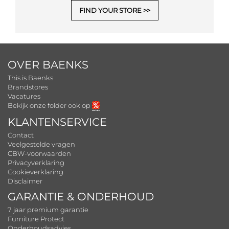
FIND YOUR STORE
OVER BAENKS
This is Baenks
Brandstores
Vacatures
Bekijk onze folder ook op
KLANTENSERVICE
Contact
Veelgestelde vragen
CBW-voorwaarden
Privacyverklaring
Cookieverklaring
Disclaimer
GARANTIE & ONDERHOUD
7 jaar premium garantie
Furniture Protect
Onderhoudsadvies