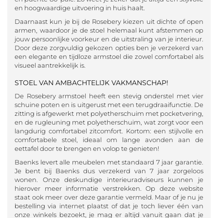
en hoogwaardige uitvoering in huis haalt.
Daarnaast kun je bij de Rosebery kiezen uit dichte of open
armen, waardoor je de stoel helemaal kunt afstemmen op
jouw persoonlijke voorkeur en de uitstraling van je interieur.
Door deze zorgvuldig gekozen opties ben je verzekerd van
een elegante en tijdloze armstoel die zowel comfortabel als
visueel aantrekkelijk is.
STOEL VAN AMBACHTELIJK VAKMANSCHAP!
De Rosebery armstoel heeft een stevig onderstel met vier
schuine poten en is uitgerust met een terugdraaifunctie. De
zitting is afgewerkt met polyetherschuim met pocketvering,
en de rugleuning met polyetherschuim, wat zorgt voor een
langdurig comfortabel zitcomfort. Kortom: een stijlvolle en
comfortabele stoel, ideaal om lange avonden aan de
eettafel door te brengen en volop te genieten!
Baenks levert alle meubelen met standaard 7 jaar garantie.
Je bent bij Baenks dus verzekerd van 7 jaar zorgeloos
wonen. Onze deskundige interieuradviseurs kunnen je
hierover meer informatie verstrekken. Op deze website
staat ook meer over deze garantie vermeld. Maar of je nu je
bestelling via internet plaatst of dat je toch liever één van
onze winkels bezoekt, je mag er altijd vanuit gaan dat je