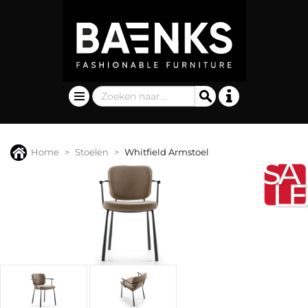
Home
Stoelen
Whitfield Armstoel