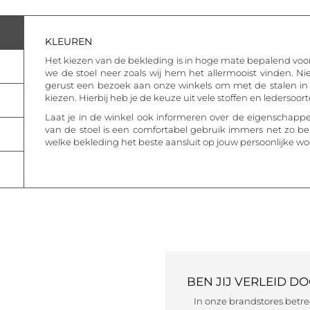
KLEUREN
Het kiezen van de bekleding is in hoge mate bepalend voor h
we de stoel neer zoals wij hem het allermooist vinden. Nie
gerust een bezoek aan onze winkels om met de stalen in 
kiezen. Hierbij heb je de keuze uit vele stoffen en ledersoort
Laat je in de winkel ook informeren over de eigenschappe
van de stoel is een comfortabel gebruik immers net zo b
welke bekleding het beste aansluit op jouw persoonlijke 
BEN JIJ VERLEID D
In onze brandstores betr