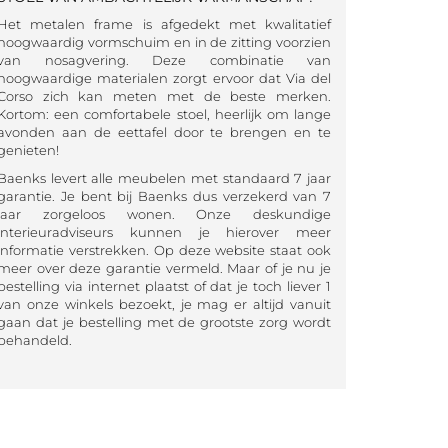
Het metalen frame is afgedekt met kwalitatief
hoogwaardig vormschuim en in de zitting voorzien
van nosagvering. Deze combinatie van
hoogwaardige materialen zorgt ervoor dat Via del
Corso zich kan meten met de beste merken.
Kortom: een comfortabele stoel, heerlijk om lange
avonden aan de eettafel door te brengen en te
genieten!
Baenks levert alle meubelen met standaard 7 jaar
garantie. Je bent bij Baenks dus verzekerd van 7
jaar zorgeloos wonen. Onze deskundige
interieuradviseurs kunnen je hierover meer
informatie verstrekken. Op deze website staat ook
meer over deze garantie vermeld. Maar of je nu je
bestelling via internet plaatst of dat je toch liever 1
van onze winkels bezoekt, je mag er altijd vanuit
gaan dat je bestelling met de grootste zorg wordt
behandeld.