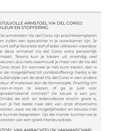
STIJLVOLLE ARMSTOEL VIA DEL CORSO:
KLEUR EN STOFFERING
De armstoelen Via del Corso zijn prachtexemplaren
en zullen een eyecatcher in je woonkamer zijn. Je
kunt zelf je favoriete stof of leder uitkiezen waardoor
je deze armstoel Via del Corso extra persoonlijk
maakt. Tevens kun je kiezen uit oneindig veel
kleuren, dus niets weerhoudt je meer van de Via del
Corso stoel. En wanneer je niet kunt kiezen, dan is
er de mogelijkheid tot combistoffering: hierbij is de
buitenzijde van de stoel Via del Corso in een andere
kleur of materiaal dan de binnenzijde. Prachtig om
toon-in-toon te kiezen, of ga je juist voor
spraakmakend contrast? De keuze is aan jou.
Omdat de stof- en ledercollectie enorm groot is,
kun je het beste naar één van onze showrooms
komen, waar we de mogelijkheden en keuzes met
je kunnen bespreken. Op die manier kunnen we je
voorzien van een goed interieuradvies.
STOEL VAN AMBACHTELIJK VAKMANSCHAP!