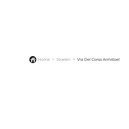
BANKEN
FAUTEUILS
STOELEN
TAFELS
VLOERK
Home
Stoelen
Via Del Corso Armstoel