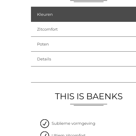
Kleuren
Zitcomfort
Poten
Details
THIS IS BAENKS
Sublieme vormgeving
Ultiem zitcomfort