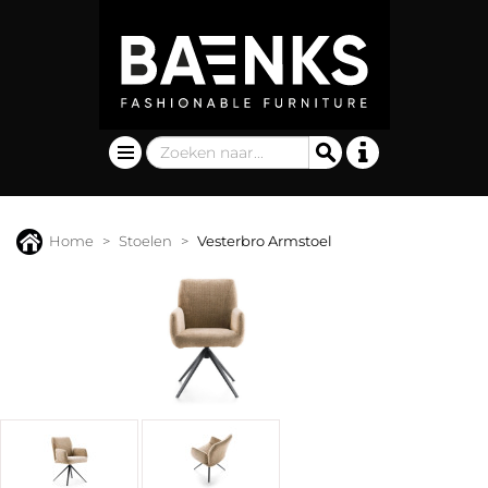
Home
Stoelen
Vesterbro Armstoel