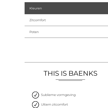
Kleuren
Zitcomfort
Poten
THIS IS BAENKS
Sublieme vormgeving
Ultiem zitcomfort