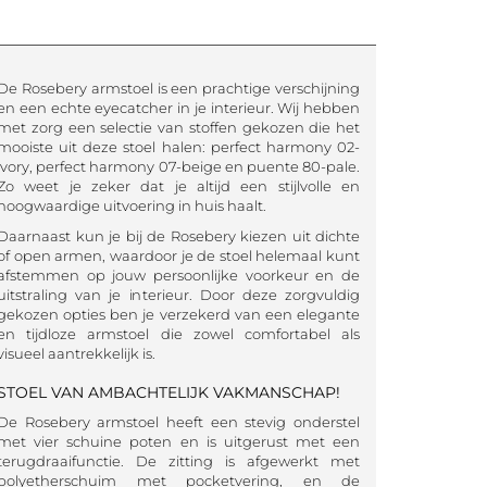
De Rosebery armstoel is een prachtige verschijning
en een echte eyecatcher in je interieur. Wij hebben
met zorg een selectie van stoffen gekozen die het
mooiste uit deze stoel halen: perfect harmony 02-
ivory, perfect harmony 07-beige en puente 80-pale.
Zo weet je zeker dat je altijd een stijlvolle en
hoogwaardige uitvoering in huis haalt.
Daarnaast kun je bij de Rosebery kiezen uit dichte
of open armen, waardoor je de stoel helemaal kunt
afstemmen op jouw persoonlijke voorkeur en de
uitstraling van je interieur. Door deze zorgvuldig
gekozen opties ben je verzekerd van een elegante
en tijdloze armstoel die zowel comfortabel als
visueel aantrekkelijk is.
STOEL VAN AMBACHTELIJK VAKMANSCHAP!
De Rosebery armstoel heeft een stevig onderstel
met vier schuine poten en is uitgerust met een
terugdraaifunctie. De zitting is afgewerkt met
polyetherschuim met pocketvering, en de