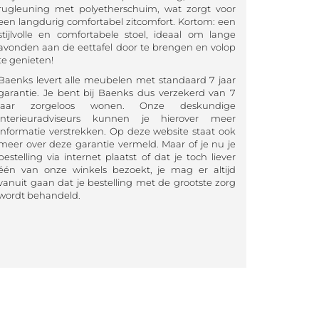
rugleuning met polyetherschuim, wat zorgt voor
een langdurig comfortabel zitcomfort. Kortom: een
stijlvolle en comfortabele stoel, ideaal om lange
avonden aan de eettafel door te brengen en volop
te genieten!
Baenks levert alle meubelen met standaard 7 jaar
garantie. Je bent bij Baenks dus verzekerd van 7
jaar zorgeloos wonen. Onze deskundige
interieuradviseurs kunnen je hierover meer
informatie verstrekken. Op deze website staat ook
meer over deze garantie vermeld. Maar of je nu je
bestelling via internet plaatst of dat je toch liever
één van onze winkels bezoekt, je mag er altijd
vanuit gaan dat je bestelling met de grootste zorg
wordt behandeld.