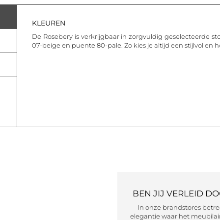
KLEUREN
De Rosebery is verkrijgbaar in zorgvuldig geselecteerde st
07-beige en puente 80-pale. Zo kies je altijd een stijlvol en h
BEN JIJ VERLEID D
In onze brandstores betr
elegantie waar het meubilair