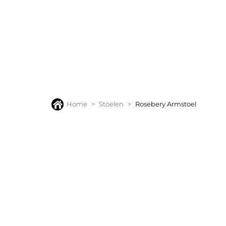
BANKEN
FAUTEUILS
STOELEN
TAFELS
VLOERK
Home
Stoelen
Rosebery Armstoel