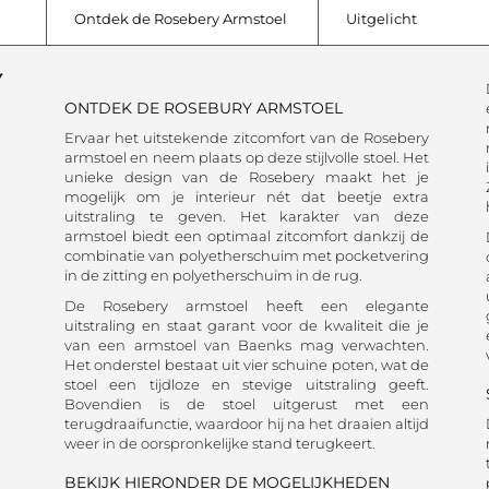
Ontdek de Rosebery Armstoel
Uitgelicht
Y
ONTDEK DE ROSEBURY ARMSTOEL
Ervaar het uitstekende zitcomfort van de Rosebery
armstoel en neem plaats op deze stijlvolle stoel. Het
unieke design van de Rosebery maakt het je
mogelijk om je interieur nét dat beetje extra
uitstraling te geven. Het karakter van deze
armstoel biedt een optimaal zitcomfort dankzij de
combinatie van polyetherschuim met pocketvering
in de zitting en polyetherschuim in de rug.
De Rosebery armstoel heeft een elegante
uitstraling en staat garant voor de kwaliteit die je
van een armstoel van Baenks mag verwachten.
Het onderstel bestaat uit vier schuine poten, wat de
stoel een tijdloze en stevige uitstraling geeft.
Bovendien is de stoel uitgerust met een
terugdraaifunctie, waardoor hij na het draaien altijd
weer in de oorspronkelijke stand terugkeert.
BEKIJK HIERONDER DE MOGELIJKHEDEN