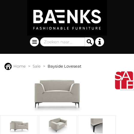
Home
Sale
Bayside Loveseat