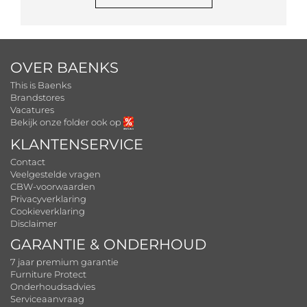
OVER BAENKS
This is Baenks
Brandstores
Vacatures
Bekijk onze folder ook op
KLANTENSERVICE
Contact
Veelgestelde vragen
CBW-voorwaarden
Privacyverklaring
Cookieverklaring
Disclaimer
GARANTIE & ONDERHOUD
7 jaar premium garantie
Furniture Protect
Onderhoudsadvies
Serviceaanvraag