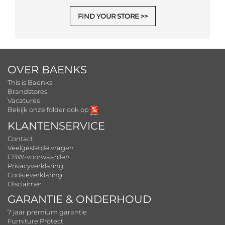
FIND YOUR STORE
OVER BAENKS
This is Baenks
Brandstores
Vacatures
Bekijk onze folder ook op
KLANTENSERVICE
Contact
Veelgestelde vragen
CBW-voorwaarden
Privacyverklaring
Cookieverklaring
Disclaimer
GARANTIE & ONDERHOUD
7 jaar premium garantie
Furniture Protect