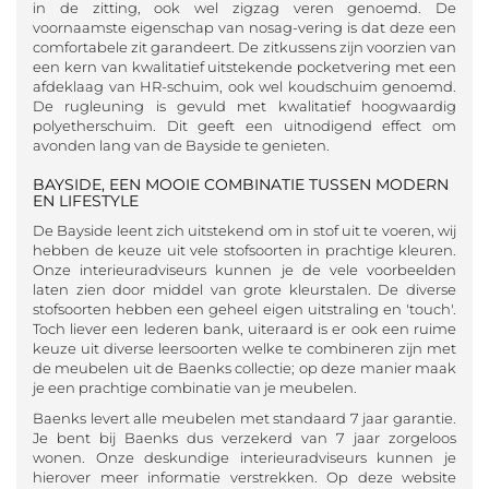
in de zitting, ook wel zigzag veren genoemd. De
voornaamste eigenschap van nosag-vering is dat deze een
comfortabele zit garandeert. De zitkussens zijn voorzien van
een kern van kwalitatief uitstekende pocketvering met een
afdeklaag van HR-schuim, ook wel koudschuim genoemd.
De rugleuning is gevuld met kwalitatief hoogwaardig
polyetherschuim. Dit geeft een uitnodigend effect om
avonden lang van de Bayside te genieten.
BAYSIDE, EEN MOOIE COMBINATIE TUSSEN MODERN
EN LIFESTYLE
De Bayside leent zich uitstekend om in stof uit te voeren, wij
hebben de keuze uit vele stofsoorten in prachtige kleuren.
Onze interieuradviseurs kunnen je de vele voorbeelden
laten zien door middel van grote kleurstalen. De diverse
stofsoorten hebben een geheel eigen uitstraling en 'touch'.
Toch liever een lederen bank, uiteraard is er ook een ruime
keuze uit diverse leersoorten welke te combineren zijn met
de meubelen uit de Baenks collectie; op deze manier maak
je een prachtige combinatie van je meubelen.
Baenks levert alle meubelen met standaard 7 jaar garantie.
Je bent bij Baenks dus verzekerd van 7 jaar zorgeloos
wonen. Onze deskundige interieuradviseurs kunnen je
hierover meer informatie verstrekken. Op deze website