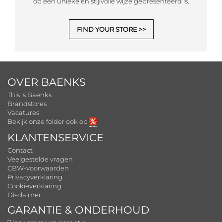
op een unieke en stijlvolle wijze gepresenteerd is.
FIND YOUR STORE
OVER BAENKS
This is Baenks
Brandstores
Vacatures
Bekijk onze folder ook op
KLANTENSERVICE
Contact
Veelgestelde vragen
CBW-voorwaarden
Privacyverklaring
Cookieverklaring
Disclaimer
GARANTIE & ONDERHOUD