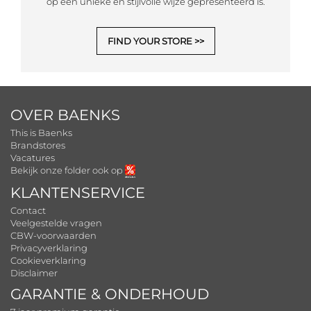
op een unieke en stijlvolle wijze gepresenteerd is.
FIND YOUR STORE
OVER BAENKS
This is Baenks
Brandstores
Vacatures
Bekijk onze folder ook op
KLANTENSERVICE
Contact
Veelgestelde vragen
CBW-voorwaarden
Privacyverklaring
Cookieverklaring
Disclaimer
GARANTIE & ONDERHOUD