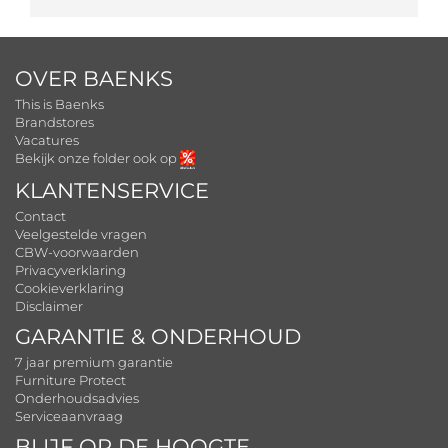
OVER BAENKS
This is Baenks
Brandstores
Vacatures
Bekijk onze folder ook op
KLANTENSERVICE
Contact
Veelgestelde vragen
CBW-voorwaarden
Privacyverklaring
Cookieverklaring
Disclaimer
GARANTIE & ONDERHOUD
7 jaar premium garantie
Furniture Protect
Onderhoudsadvies
Serviceaanvraag
BLIJF OP DE HOOGTE