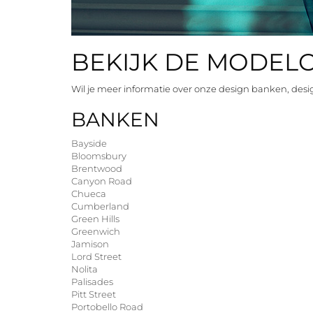
BEKIJK DE MODEL
Wil je meer informatie over onze design banken, desig
BANKEN
Bayside
Bloomsbury
Brentwood
Canyon Road
Chueca
Cumberland
Green Hills
Greenwich
Jamison
Lord Street
Nolita
Palisades
Pitt Street
Portobello Road