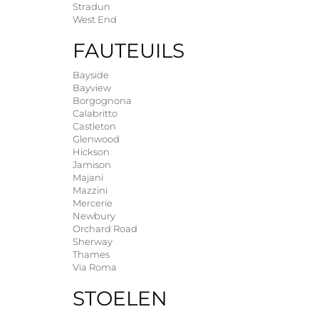
Stradun
West End
FAUTEUILS
Bayside
Bayview
Borgognona
Calabritto
Castleton
Glenwood
Hickson
Jamison
Majani
Mazzini
Mercerie
Newbury
Orchard Road
Sherway
Thames
Via Roma
STOELEN