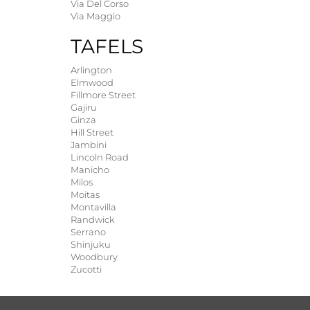
Via Del Corso
Via Maggio
TAFELS
Arlington
Elmwood
Fillmore Street
Gajiru
Ginza
Hill Street
Jambini
Lincoln Road
Manicho
Milos
Moitas
Montavilla
Randwick
Serrano
Shinjuku
Woodbury
Zucotti