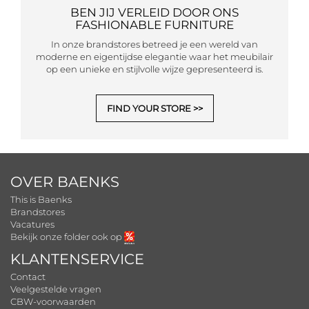
BEN JIJ VERLEID DOOR ONS
FASHIONABLE FURNITURE
In onze brandstores betreed je een wereld van
moderne en eigentijdse elegantie waar het meubilair
op een unieke en stijlvolle wijze gepresenteerd is.
FIND YOUR STORE
OVER BAENKS
This is Baenks
Brandstores
Vacatures
Bekijk onze folder ook op
KLANTENSERVICE
Contact
Veelgestelde vragen
CBW-voorwaarden