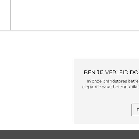
BEN JIJ VERLEID D
In onze brandstores betr
elegantie waar het meubilair
F