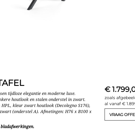
TAFEL
€ 1.799,
ssen tijdloze elegantie en moderne luxe.
zoals afgebeel
kere houtlook en stalen onderstel in zwart.
al vanaf € 1.8
in HPL, kleur zwart houtlook (Decolegno S176),
zwart (onderstel A). Afmetingen: H76 x B100 x
VRAAG OFFE
n bladafwerkingen.