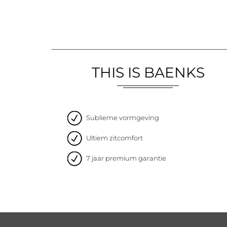
THIS IS BAENKS
Sublieme vormgeving
Ultiem zitcomfort
7 jaar premium garantie