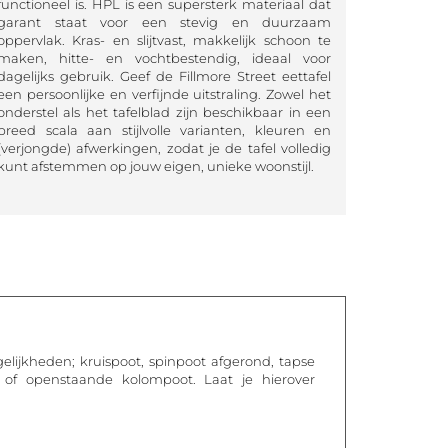
functioneel is. HPL is een supersterk materiaal dat
garant staat voor een stevig en duurzaam
oppervlak. Kras- en slijtvast, makkelijk schoon te
maken, hitte- en vochtbestendig, ideaal voor
dagelijks gebruik. Geef de Fillmore Street eettafel
een persoonlijke en verfijnde uitstraling. Zowel het
onderstel als het tafelblad zijn beschikbaar in een
breed scala aan stijlvolle varianten, kleuren en
(verjongde) afwerkingen, zodat je de tafel volledig
kunt afstemmen op jouw eigen, unieke woonstijl.
ogelijkheden; kruispoot, spinpoot afgerond, tapse
k of openstaande kolompoot. Laat je hierover