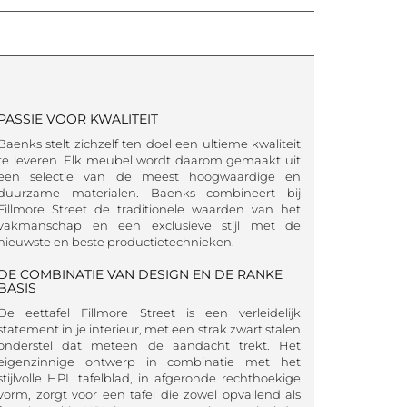
PASSIE VOOR KWALITEIT
Baenks stelt zichzelf ten doel een ultieme kwaliteit
te leveren. Elk meubel wordt daarom gemaakt uit
een selectie van de meest hoogwaardige en
duurzame materialen. Baenks combineert bij
Fillmore Street de traditionele waarden van het
vakmanschap en een exclusieve stijl met de
nieuwste en beste productietechnieken.
DE COMBINATIE VAN DESIGN EN DE RANKE
BASIS
De eettafel Fillmore Street is een verleidelijk
statement in je interieur, met een strak zwart stalen
onderstel dat meteen de aandacht trekt. Het
eigenzinnige ontwerp in combinatie met het
stijlvolle HPL tafelblad, in afgeronde rechthoekige
vorm, zorgt voor een tafel die zowel opvallend als