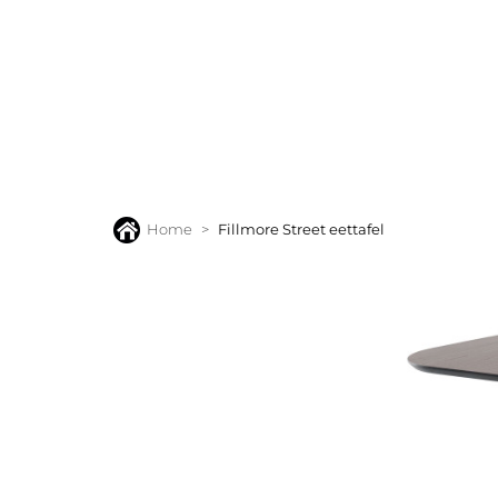
BANKEN
FAUTEUILS
STOELEN
TAFELS
VLOERK
Home
Fillmore Street eettafel