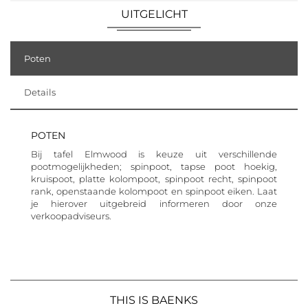
UITGELICHT
Poten
Details
POTEN
Bij tafel Elmwood is keuze uit verschillende
pootmogelijkheden; spinpoot, tapse poot hoekig,
kruispoot, platte kolompoot, spinpoot recht, spinpoot
rank, openstaande kolompoot en spinpoot eiken. Laat
je hierover uitgebreid informeren door onze
verkoopadviseurs.
THIS IS BAENKS