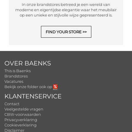
In onze brandstores betreed je een wereld van
moderne en eigentijdse elegantie waar het meubilair
op een unieke en stijlvolle wijze gepresenteerd is.
FIND YOUR STORE
OVER BAENKS
This is Baenks
Brandstores
Vacatures
Bekijk onze folder ook op
KLANTENSERVICE
Contact
Veelgestelde vragen
CBW-voorwaarden
Privacyverklaring
Cookieverklaring
Disclaimer