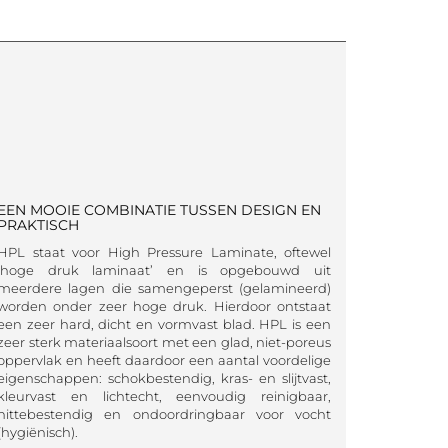
EEN MOOIE COMBINATIE TUSSEN DESIGN EN
PRAKTISCH
HPL staat voor High Pressure Laminate, oftewel
‘hoge druk laminaat’ en is opgebouwd uit
meerdere lagen die samengeperst (gelamineerd)
worden onder zeer hoge druk. Hierdoor ontstaat
een zeer hard, dicht en vormvast blad. HPL is een
zeer sterk materiaalsoort met een glad, niet-poreus
oppervlak en heeft daardoor een aantal voordelige
eigenschappen: schokbestendig, kras- en slijtvast,
kleurvast en lichtecht, eenvoudig reinigbaar,
hittebestendig en ondoordringbaar voor vocht
(hygiënisch).