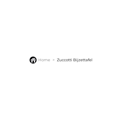
BANKEN
FAUTEUILS
STOELEN
TAFELS
VLOERK
Home
Zuccotti Bijzettafel