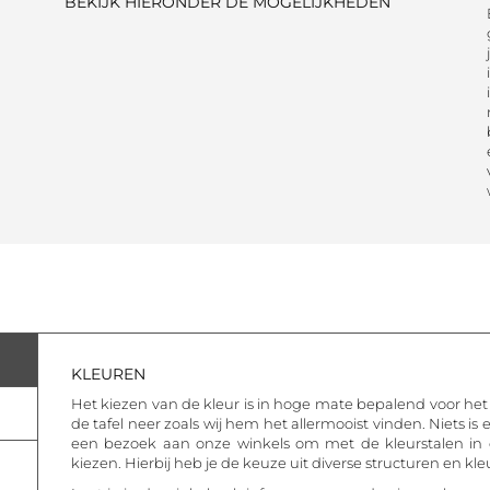
BEKIJK HIERONDER DE MOGELIJKHEDEN
KLEUREN
Het kiezen van de kleur is in hoge mate bepalend voor het ui
de tafel neer zoals wij hem het allermooist vinden. Niets is
een bezoek aan onze winkels om met de kleurstalen in d
kiezen. Hierbij heb je de keuze uit diverse structuren en kle