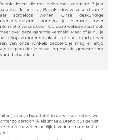
Baenks levert alle meubelen met standaard 7 jaar
garantie. Je bent bij Baenks dus verzekerd van 7
jaar zorgeloos wonen. Onze deskundige
interieuradviseurs kunnen je hierover meer
informatie verstrekken. Op deze website staat ook
meer over deze garantie vermeld. Maar of je nu je
bestelling via internet plaatst of dat je toch liever
één van onze winkels bezoekt, je mag er altijd
vanuit gaan dat je bestelling met de grootste zorg
wordt behandeld.
terlijk van je bijzettafel. In de winkels zetten we
 echter zo persoonlijk als smaak. Breng dus gerust
e hand jouw persoonlijk favoriete materiaal te
uren.