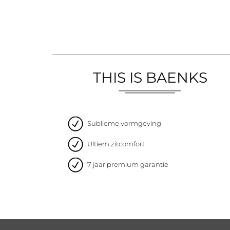
THIS IS BAENKS
Sublieme vormgeving
Ultiem zitcomfort
7 jaar premium garantie