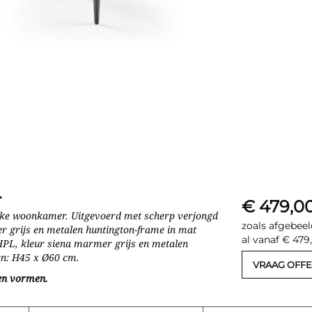
L
€ 479,0
elke woonkamer. Uitgevoerd met scherp verjongd
zoals afgebeel
er grijs en metalen huntington-frame in mat
al vanaf € 479
 HPL, kleur siena marmer grijs en metalen
en: H45 x Ø60 cm.
VRAAG OFFE
 en vormen.