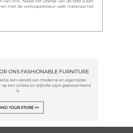
van HPL. Naast het uiterlijk van de tafel is een
amen met de verkoopadviseur welk materiaal het
OOR ONS FASHIONABLE FURNITURE
eed je een wereld van moderne en eigentijdse
 op een unieke en stijlvolle wijze gepresenteerd
is.
IND YOUR STORE