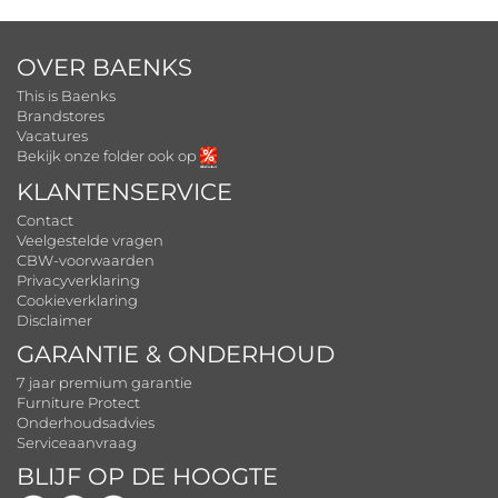
OVER BAENKS
This is Baenks
Brandstores
Vacatures
Bekijk onze folder ook op
KLANTENSERVICE
Contact
Veelgestelde vragen
CBW-voorwaarden
Privacyverklaring
Cookieverklaring
Disclaimer
GARANTIE & ONDERHOUD
7 jaar premium garantie
Furniture Protect
Onderhoudsadvies
Serviceaanvraag
BLIJF OP DE HOOGTE