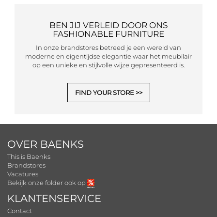
BEN JIJ VERLEID DOOR ONS
FASHIONABLE FURNITURE
In onze brandstores betreed je een wereld van
moderne en eigentijdse elegantie waar het meubilair
op een unieke en stijlvolle wijze gepresenteerd is.
FIND YOUR STORE
OVER BAENKS
This is Baenks
Brandstores
Vacatures
Bekijk onze folder ook op
KLANTENSERVICE
Contact