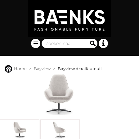
Home
Bayview
Bayview draaifauteuil