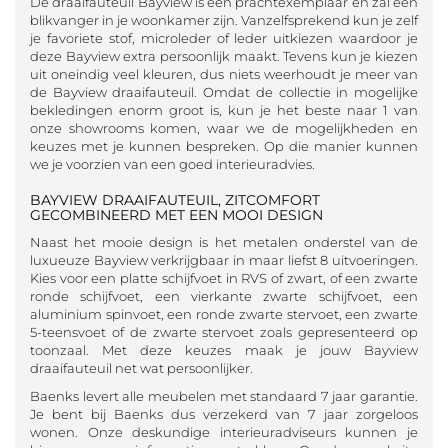
De draaifauteuil Bayview is een prachtexemplaar en zal een
blikvanger in je woonkamer zijn. Vanzelfsprekend kun je zelf
je favoriete stof, microleder of leder uitkiezen waardoor je
deze Bayview extra persoonlijk maakt. Tevens kun je kiezen
uit oneindig veel kleuren, dus niets weerhoudt je meer van
de Bayview draaifauteuil. Omdat de collectie in mogelijke
bekledingen enorm groot is, kun je het beste naar 1 van
onze showrooms komen, waar we de mogelijkheden en
keuzes met je kunnen bespreken. Op die manier kunnen
we je voorzien van een goed interieuradvies.
BAYVIEW DRAAIFAUTEUIL, ZITCOMFORT
GECOMBINEERD MET EEN MOOI DESIGN
Naast het mooie design is het metalen onderstel van de
luxueuze Bayview verkrijgbaar in maar liefst 8 uitvoeringen.
Kies voor een platte schijfvoet in RVS of zwart, of een zwarte
ronde schijfvoet, een vierkante zwarte schijfvoet, een
aluminium spinvoet, een ronde zwarte stervoet, een zwarte
5-teensvoet of de zwarte stervoet zoals gepresenteerd op
toonzaal. Met deze keuzes maak je jouw Bayview
draaifauteuil net wat persoonlijker.
Baenks levert alle meubelen met standaard 7 jaar garantie.
Je bent bij Baenks dus verzekerd van 7 jaar zorgeloos
wonen. Onze deskundige interieuradviseurs kunnen je