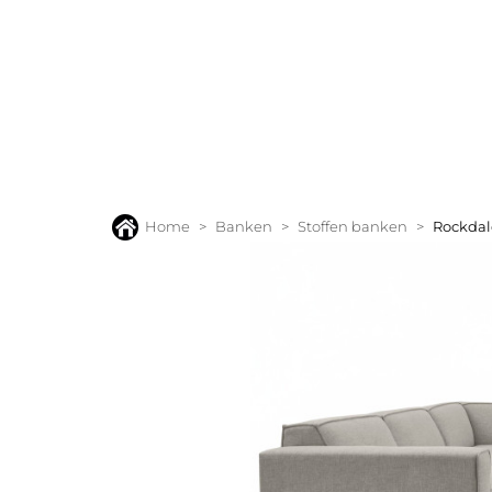
BANKEN
FAUTEUILS
STOELEN
TAFELS
VLOERK
Home
Banken
Stoffen banken
Rockdal