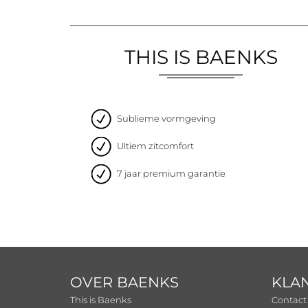
THIS IS BAENKS
Sublieme vormgeving
Ultiem zitcomfort
7 jaar premium garantie
OVER BAENKS
KLA
This is Baenks
Contact