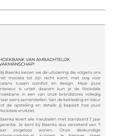
HOEKBANK VAN AMBACHTELIJK
VAKMANSCHAP!
Bij Baenks kiezen we de uitvoering die volgens ons
het mooiste tot zijn recht komt, met oog voor
balans tussen comfort en design. Maar jouw
interieur is uniek daarom kun je de Rockdale
hoekbank in een van onze brandstores volledig
naar wens samenstellen. Van de bekleding en kleur
tot de opstelling en details: jij bepaalt hoe jouw
Rockdale eruitziet.
Baenks levert alle meubelen met standaard 7 jaar
garantie. Je bent bij Baenks dus verzekerd van 7
jaar zorgeloos wonen. Onze deskundige
interieuradviseurs kunnen je hierover meer