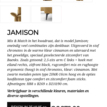
JAMISON
Mix & Match in het kwadraat, dat is model Jamison;
oneindig veel combinaties zijn denkbaar. Uitgevoerd in stof
chronotex in de warme kleur cinnamon en uiteraard met
het geweldige, speciaal geselecteerde zitcomfort van
Baenks. Zoals getoond: 2,5-zits arm C links + hoek met
eiland rechts, zitfront block, rugcomfort mix en rughoogte
ergonomic (hoog) in stof chronotex, kleur: cinnamon. Met
zwarte metalen poten type 2H4K-16cm hoog en de opties
hoofdsteun type comfort en zitcomfort foam sticks.
Afmetingen: H88 x B269 x D210/90 cm.
Verkrijgbaar in verschillende kleuren, materialen en
diverse opstellingen.
BEKIJK IN JE HUIS