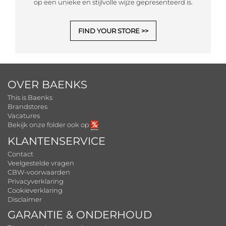
op een unieke en stijlvolle wijze gepresenteerd is.
FIND YOUR STORE
OVER BAENKS
This is Baenks
Brandstores
Vacatures
Bekijk onze folder ook op
KLANTENSERVICE
Contact
Veelgestelde vragen
CBW-voorwaarden
Privacyverklaring
Cookieverklaring
Disclaimer
GARANTIE & ONDERHOUD