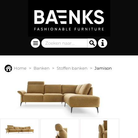
Home
Banken
Stoffen banken
Jamison