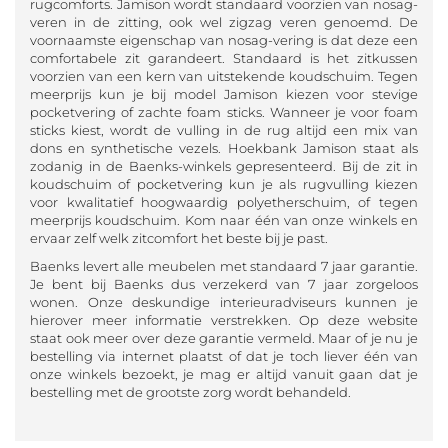
rugcomforts. Jamison wordt standaard voorzien van nosag-
veren in de zitting, ook wel zigzag veren genoemd. De
voornaamste eigenschap van nosag-vering is dat deze een
comfortabele zit garandeert. Standaard is het zitkussen
voorzien van een kern van uitstekende koudschuim. Tegen
meerprijs kun je bij model Jamison kiezen voor stevige
pocketvering of zachte foam sticks. Wanneer je voor foam
sticks kiest, wordt de vulling in de rug altijd een mix van
dons en synthetische vezels. Hoekbank Jamison staat als
zodanig in de Baenks-winkels gepresenteerd. Bij de zit in
koudschuim of pocketvering kun je als rugvulling kiezen
voor kwalitatief hoogwaardig polyetherschuim, of tegen
meerprijs koudschuim. Kom naar één van onze winkels en
ervaar zelf welk zitcomfort het beste bij je past.
Baenks levert alle meubelen met standaard 7 jaar garantie.
Je bent bij Baenks dus verzekerd van 7 jaar zorgeloos
wonen. Onze deskundige interieuradviseurs kunnen je
hierover meer informatie verstrekken. Op deze website
staat ook meer over deze garantie vermeld. Maar of je nu je
bestelling via internet plaatst of dat je toch liever één van
onze winkels bezoekt, je mag er altijd vanuit gaan dat je
bestelling met de grootste zorg wordt behandeld.