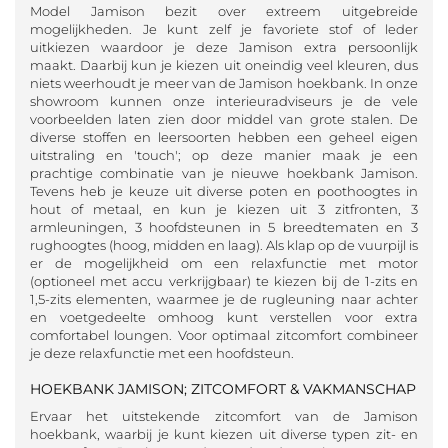
Model Jamison bezit over extreem uitgebreide
mogelijkheden. Je kunt zelf je favoriete stof of leder
uitkiezen waardoor je deze Jamison extra persoonlijk
maakt. Daarbij kun je kiezen uit oneindig veel kleuren, dus
niets weerhoudt je meer van de Jamison hoekbank. In onze
showroom kunnen onze interieuradviseurs je de vele
voorbeelden laten zien door middel van grote stalen. De
diverse stoffen en leersoorten hebben een geheel eigen
uitstraling en 'touch'; op deze manier maak je een
prachtige combinatie van je nieuwe hoekbank Jamison.
Tevens heb je keuze uit diverse poten en poothoogtes in
hout of metaal, en kun je kiezen uit 3 zitfronten, 3
armleuningen, 3 hoofdsteunen in 5 breedtematen en 3
rughoogtes (hoog, midden en laag). Als klap op de vuurpijl is
er de mogelijkheid om een relaxfunctie met motor
(optioneel met accu verkrijgbaar) te kiezen bij de 1-zits en
1,5-zits elementen, waarmee je de rugleuning naar achter
en voetgedeelte omhoog kunt verstellen voor extra
comfortabel loungen. Voor optimaal zitcomfort combineer
je deze relaxfunctie met een hoofdsteun.
HOEKBANK JAMISON; ZITCOMFORT & VAKMANSCHAP
Ervaar het uitstekende zitcomfort van de Jamison
hoekbank, waarbij je kunt kiezen uit diverse typen zit- en