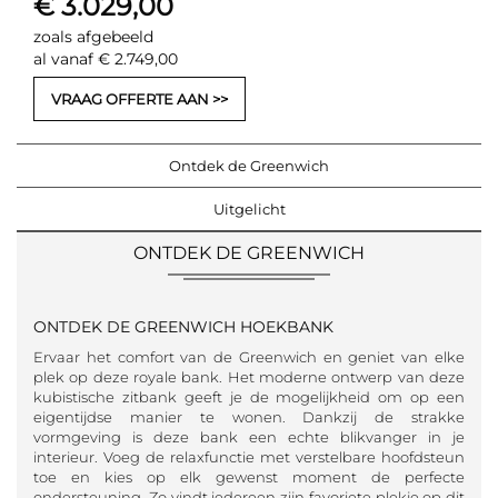
€ 3.029,00
zoals afgebeeld
al vanaf € 2.749,00
VRAAG OFFERTE AAN
Ontdek de Greenwich
Uitgelicht
ONTDEK DE GREENWICH
ONTDEK DE GREENWICH HOEKBANK
Ervaar het comfort van de Greenwich en geniet van elke
plek op deze royale bank. Het moderne ontwerp van deze
kubistische zitbank geeft je de mogelijkheid om op een
eigentijdse manier te wonen. Dankzij de strakke
vormgeving is deze bank een echte blikvanger in je
interieur. Voeg de relaxfunctie met verstelbare hoofdsteun
toe en kies op elk gewenst moment de perfecte
ondersteuning. Zo vindt iedereen zijn favoriete plekje op dit