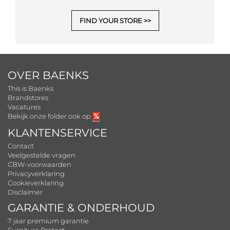
FIND YOUR STORE
OVER BAENKS
This is Baenks
Brandstores
Vacatures
Bekijk onze folder ook op
KLANTENSERVICE
Contact
Veelgestelde vragen
CBW-voorwaarden
Privacyverklaring
Cookieverklaring
Disclaimer
GARANTIE & ONDERHOUD
7 jaar premium garantie