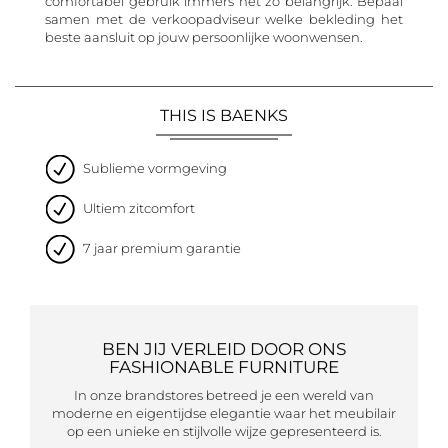
comfortabel gebruik immers net zo belangrijk. Bepaal
samen met de verkoopadviseur welke bekleding het
beste aansluit op jouw persoonlijke woonwensen.
THIS IS BAENKS
Sublieme vormgeving
Ultiem zitcomfort
7 jaar premium garantie
BEN JIJ VERLEID DOOR ONS
FASHIONABLE FURNITURE
In onze brandstores betreed je een wereld van
moderne en eigentijdse elegantie waar het meubilair
op een unieke en stijlvolle wijze gepresenteerd is.