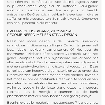
straalt één en al comfort uit en is de ideale loungebank voor
in je woonkamer. Voeg hier de optioneel verkrijgbare
elektrische relaxfunctie aan toe en je kunt heerlijk
ontspannen. De Greenwich hoekbank is leverbaar in diverse
stoffen en microledersoorten. Zo maak je van de Greenwich
een bank passend in elk interieur.
GREENWICH HOEKBANK, ZITCOMFORT
GECOMBINEERD MET EEN STRAK DESIGN
Naast het mooie design is de luxueuze Greenwich
verkrijgbaar in diverse opstellingen. Zo kun je geheel zelf
jouw ideale hoekbank samenstellen. Of kies voor de
charmante 2-zitsbank of een stoere 3-zitsbank. Maak het
geheel compleet met een bijpassende hocker voor het
ultieme zitcomfort. De zitkussens zijn standaard uitgevoerd
met een sandwichvulling van uitstekend koudschuim. Deze
combinatie van hoogwaardige materialen zorgt ervoor dat
Greenwich zich kan meten met de beste merken. Tevens is
het mogelijk om de hoekbank Greenwich te voorzien van
een elektrische relaxfunctie en verstelbare hoofdsteun,
welke eenvoudig in de juiste stand gezet kan worden.
Hiermee kun je heerlijk ontspannen op de bank
plaatsnemen met een mooi boek en een goed glas wijn.
Baenks levert alle meubelen met standaard 7 jaar garantie.