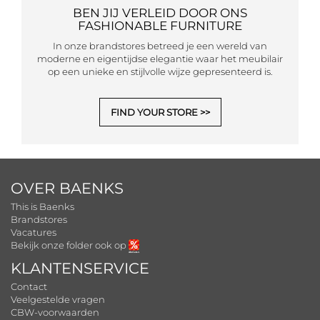
BEN JIJ VERLEID DOOR ONS
FASHIONABLE FURNITURE
In onze brandstores betreed je een wereld van
moderne en eigentijdse elegantie waar het meubilair
op een unieke en stijlvolle wijze gepresenteerd is.
FIND YOUR STORE
OVER BAENKS
This is Baenks
Brandstores
Vacatures
Bekijk onze folder ook op
KLANTENSERVICE
Contact
Veelgestelde vragen
CBW-voorwaarden