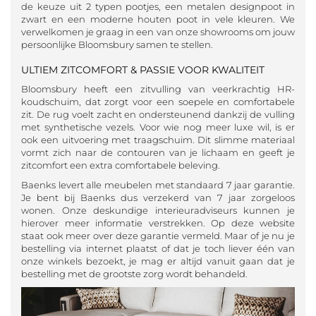
de keuze uit 2 typen pootjes, een metalen designpoot in
zwart en een moderne houten poot in vele kleuren. We
verwelkomen je graag in een van onze showrooms om jouw
persoonlijke Bloomsbury samen te stellen.
ULTIEM ZITCOMFORT & PASSIE VOOR KWALITEIT
Bloomsbury heeft een zitvulling van veerkrachtig HR-
koudschuim, dat zorgt voor een soepele en comfortabele
zit. De rug voelt zacht en ondersteunend dankzij de vulling
met synthetische vezels. Voor wie nog meer luxe wil, is er
ook een uitvoering met traagschuim. Dit slimme materiaal
vormt zich naar de contouren van je lichaam en geeft je
zitcomfort een extra comfortabele beleving.
Baenks levert alle meubelen met standaard 7 jaar garantie.
Je bent bij Baenks dus verzekerd van 7 jaar zorgeloos
wonen. Onze deskundige interieuradviseurs kunnen je
hierover meer informatie verstrekken. Op deze website
staat ook meer over deze garantie vermeld. Maar of je nu je
bestelling via internet plaatst of dat je toch liever één van
onze winkels bezoekt, je mag er altijd vanuit gaan dat je
bestelling met de grootste zorg wordt behandeld.