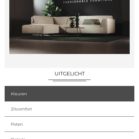
UITGELICHT
Kleuren
Zitcomfort
Poten